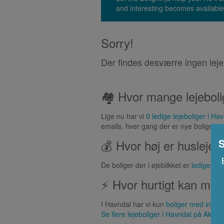
and interesting becomes available
Sorry!
Der findes desværre ingen leje
🏘 Hvor mange lejeboli
Lige nu har vi
0 ledige lejeboliger i Ha
emails, hver gang der er nye boliger.
S
💰 Hvor høj er huslejen
De boliger der i øjeblikket er
ledige i H
⚡ Hvor hurtigt kan man 
I Havndal har vi kun
boliger med ingen 
Se flere lejeboliger i
Havndal
på Akutbo