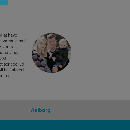
ed at have
og vores to små
k var fra
de ud af og
k på
t ser cool ud
il helt sikkert
nner og
Aalborg