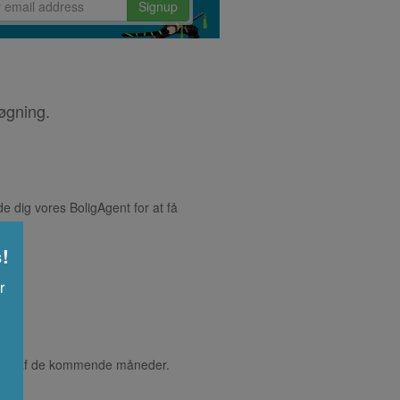
Signup
øgning.
e dig vores BoligAgent for at få
s!
r
tarten af de kommende måneder.