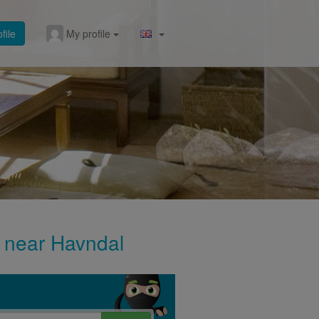
file
My profile
gs near Havndal