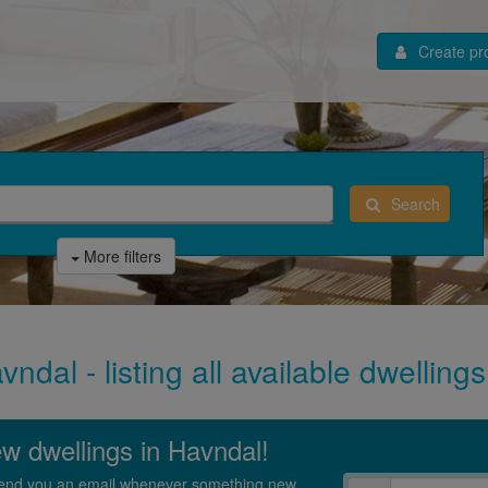
Create pro
Search
More filters
ndal - listing all available dwellin
new dwellings in Havndal!
l send you an email whenever something new