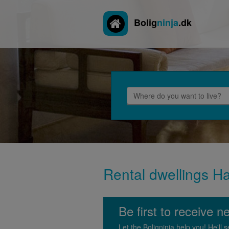
Bolig
ninja
.dk
Rental dwellings Hav
Be first to receive 
Let the Boligninja help you! He'l