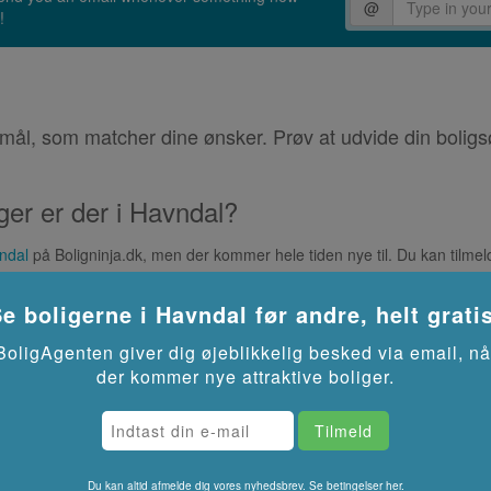
@
!
mål, som matcher dine ønsker. Prøv at udvide din boligs
ger er der i Havndal?
vndal
på Boligninja.dk, men der kommer hele tiden nye til. Du kan tilmeld
e boligerne i
Havndal
før andre, helt grati
 i Havndal?
BoligAgenten giver dig øjeblikkelig besked via email, nå
avndal
har husleje fra til .
der kommer nye attraktive boliger.
få bolig i Havndal?
eller meget kort ventetid
, så det er som regel muligt at få bolig fra s
lig.dk
Du kan altid afmelde dig vores nyhedsbrev.
Se betingelser her.