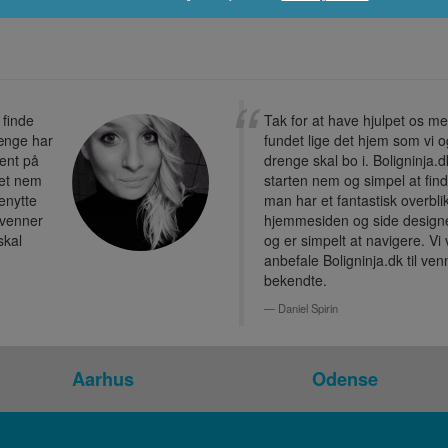
 finde
Tak for at have hjulpet os m
længe har
fundet lige det hjem som vi 
ent på
drenge skal bo i. Boligninja.d
ret nem
starten nem og simpel at fin
benytte
man har et fantastisk overbli
l venner
hjemmesiden og side designe
skal
og er simpelt at navigere. Vi v
anbefale Boligninja.dk til ve
bekendte.
Daniel Spirin
Aarhus
Odense