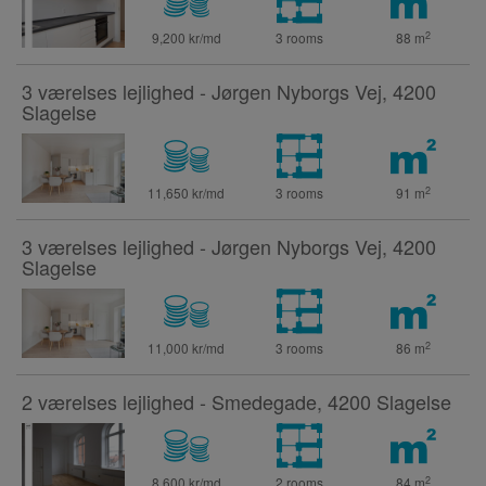
2
9,200 kr/md
3 rooms
88
m
3 værelses lejlighed - Jørgen Nyborgs Vej, 4200
Slagelse
2
11,650 kr/md
3 rooms
91
m
3 værelses lejlighed - Jørgen Nyborgs Vej, 4200
Slagelse
2
11,000 kr/md
3 rooms
86
m
2 værelses lejlighed - Smedegade, 4200 Slagelse
2
8,600 kr/md
2 rooms
84
m