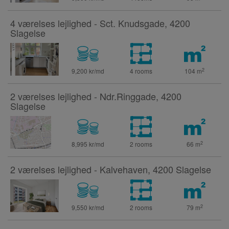
4 værelses lejlighed - Sct. Knudsgade, 4200
Slagelse
2
9,200 kr/md
4 rooms
104
m
2 værelses lejlighed - Ndr.Ringgade, 4200
Slagelse
2
8,995 kr/md
2 rooms
66
m
2 værelses lejlighed - Kalvehaven, 4200 Slagelse
2
9,550 kr/md
2 rooms
79
m