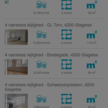
2
6,190 kr/md
2 rooms
49
m
4 værelses lejlighed - Gl. Torv, 4200 Slagelse
2
10,800 kr/md
4 rooms
110
m
4 værelses lejlighed - Bredegade, 4200 Slagelse
2
9,200 kr/md
4 rooms
94
m
4 værelses lejlighed - Schweizerpladsen, 4200
Slagelse
2
9,800 kr/md
4 rooms
95
m