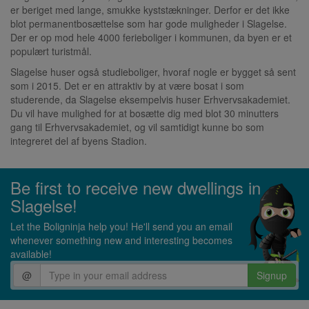
er beriget med lange, smukke kyststækninger. Derfor er det ikke
blot permanentbosættelse som har gode muligheder i Slagelse.
Der er op mod hele 4000 ferieboliger i kommunen, da byen er et
populært turistmål.
Slagelse huser også studieboliger, hvoraf nogle er bygget så sent
som i 2015. Det er en attraktiv by at være bosat i som
studerende, da Slagelse eksempelvis huser Erhvervsakademiet.
Du vil have mulighed for at bosætte dig med blot 30 minutters
gang til Erhvervsakademiet, og vil samtidigt kunne bo som
integreret del af byens Stadion.
Be first to receive new dwellings in
Slagelse!
Let the Boligninja help you! He'll send you an email
whenever something new and interesting becomes
available!
@
Signup