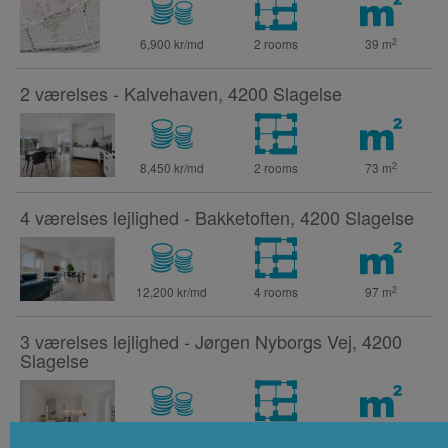
2
6,900 kr/md
2 rooms
39
m
2 værelses - Kalvehaven, 4200 Slagelse
2
8,450 kr/md
2 rooms
73
m
4 værelses lejlighed - Bakketoften, 4200 Slagelse
2
12,200 kr/md
4 rooms
97
m
3 værelses lejlighed - Jørgen Nyborgs Vej, 4200
Slagelse
2
11,000 kr/md
3 rooms
86
m