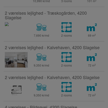
2
10,990 kr/md
3 rooms
101
m
2 værelses lejlighed - Træskogården, 4200
Slagelse
2
7,690 kr/md
2 rooms
69
m
2 værelses lejlighed - Kalvehaven, 4200 Slagelse
2
9,350 kr/md
2 rooms
72
m
2 værelses lejlighed - Kalvehaven, 4200 Slagelse
2
9,350 kr/md
2 rooms
72
m
4 værelses - Bildsøvej, 4200 Slagelse