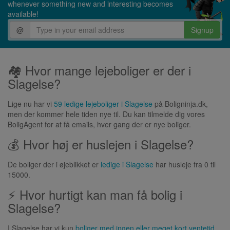
whenever something new and interesting becomes
available!
@
Signup
🏘 Hvor mange lejeboliger er der i
Slagelse?
Lige nu har vi
59 ledige lejeboliger i Slagelse
på Boligninja.dk,
men der kommer hele tiden nye til. Du kan tilmelde dig vores
BoligAgent for at få emails, hver gang der er nye boliger.
💰 Hvor høj er huslejen i Slagelse?
De boliger der i øjeblikket er
ledige i Slagelse
har husleje fra 0 til
15000.
⚡ Hvor hurtigt kan man få bolig i
Slagelse?
I Slagelse har vi kun
boliger med ingen eller meget kort ventetid
,