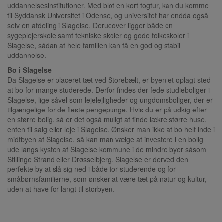
uddannelsesinstitutioner. Med blot en kort togtur, kan du komme
til Syddansk Universitet i Odense, og universitet har endda også
selv en afdeling i Slagelse. Derudover ligger både en
sygeplejerskole samt tekniske skoler og gode folkeskoler i
Slagelse, sådan at hele familien kan få en god og stabil
uddannelse.
Bo i Slagelse
Da Slagelse er placeret tæt ved Storebælt, er byen et oplagt sted
at bo for mange studerede. Derfor findes der fede studieboliger i
Slagelse, lige såvel som lejelejligheder og ungdomsboliger, der er
tilgængelige for de fleste pengepunge. Hvis du er på udkig efter
en større bolig, så er det også muligt at finde lækre større huse,
enten til salg eller leje i Slagelse. Ønsker man ikke at bo helt inde i
midtbyen af Slagelse, så kan man vælge at investere i en bolig
ude langs kysten af Slagelse kommune i de mindre byer såsom
Stillinge Strand eller Drøsselbjerg. Slagelse er derved den
perfekte by at slå sig ned i både for studerende og for
småbørnsfamilierne, som ønsker at være tæt på natur og kultur,
uden at have for langt til storbyen.