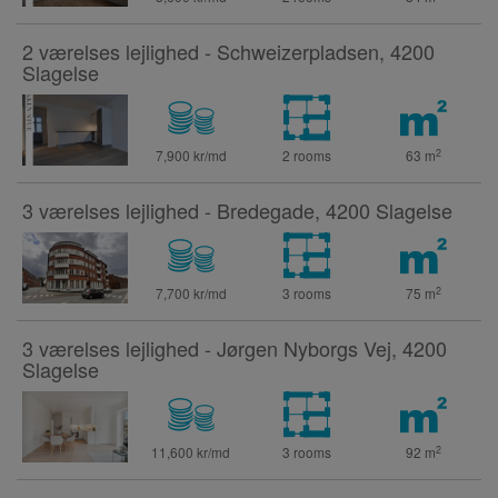
2 værelses lejlighed - Schweizerpladsen, 4200
Slagelse
2
7,900 kr/md
2 rooms
63
m
3 værelses lejlighed - Bredegade, 4200 Slagelse
2
7,700 kr/md
3 rooms
75
m
3 værelses lejlighed - Jørgen Nyborgs Vej, 4200
Slagelse
2
11,600 kr/md
3 rooms
92
m