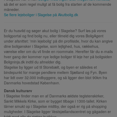
så det er som regel muligt at få bolig fra starten af de kommende
måneder.
Se flere lejeboliger i
Slagelse
på Akutbolig.dk
Er du husvild og søger akut bolig i Slagelse? Surf løs på vores
boligportal og find bolig nu, eller tilmeld dig vores BoligAgent
under afsnittet: 'min lejebolig' på din profilside, hvor du kan angive
dine boligønsker i Slagelse, som lejlighed, hus, rækkehus,
værelse eller om du vil finde en roommate. Herefter får du e-mails
hver gang der kommer nye ledige boliger til leje her på boligsiden
Boligninja.dk indtil du afmelder dig.
Slagelse by ligger ud til Storebælt, og byen er således et
bindepunkt for mange pendlere mellem Sjælland og Fyn. Byen
har lidt over 32.000 indbyggere, og så ligger den blot 90km fra
Danmarks hovedstad København.
Dansk kulturarv
I Slagelse finder man en af Danmarks ældste teglstenskirker,
Sankt Mikkels Kirke, som er bygget tilbage i 1300-tallet. Kirken
tårner smukt op i Slagelse midtby, der også er rig på shopping
muligheder. I Slagelse ligger Vestsjællandscentret og gågaden er
fyldt med alle de rigtige butikker.