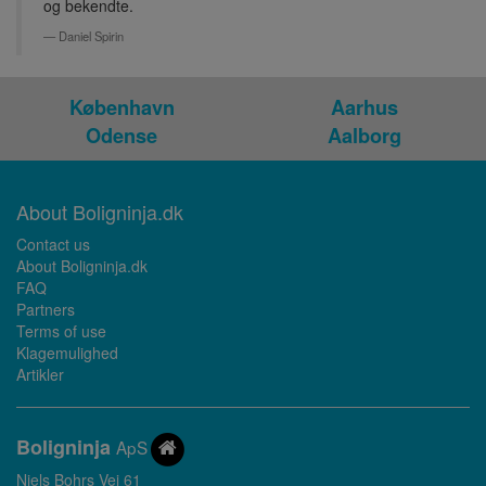
og bekendte.
Daniel Spirin
København
Aarhus
Odense
Aalborg
About Boligninja.dk
Contact us
About Boligninja.dk
FAQ
Partners
Terms of use
Klagemulighed
Artikler
Bolig
ninja
ApS
Niels Bohrs Vej 61