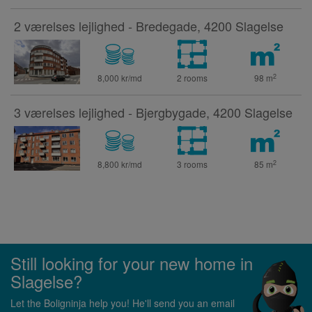
2 værelses lejlighed - Bredegade, 4200 Slagelse
2
8,000 kr/md
2 rooms
98
m
3 værelses lejlighed - Bjergbygade, 4200 Slagelse
2
8,800 kr/md
3 rooms
85
m
Still looking for your new home in
Slagelse?
Let the Boligninja help you! He'll send you an email