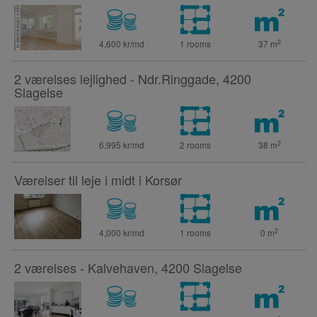
2
4,600 kr/md
1 rooms
37
m
2 værelses lejlighed - Ndr.Ringgade, 4200
Slagelse
2
6,995 kr/md
2 rooms
38
m
Værelser til leje i midt i Korsør
2
4,000 kr/md
1 rooms
0
m
2 værelses - Kalvehaven, 4200 Slagelse