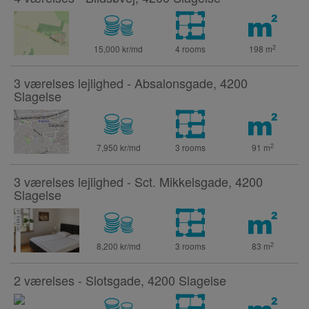
2
15,000 kr/md
4 rooms
198
m
3 værelses lejlighed - Absalonsgade, 4200
Slagelse
2
7,950 kr/md
3 rooms
91
m
3 værelses lejlighed - Sct. Mikkelsgade, 4200
Slagelse
2
8,200 kr/md
3 rooms
83
m
2 værelses - Slotsgade, 4200 Slagelse