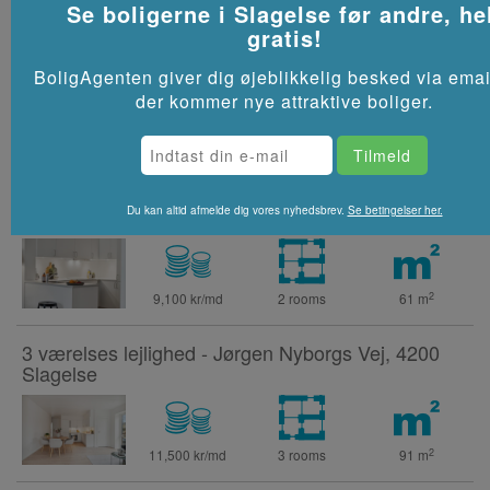
Se boligerne i
Slagelse
før andre, he
gratis!
2 værelses lejlighed - Jørgen Nyborgs Vej, 4200
Slagelse
BoligAgenten giver dig øjeblikkelig besked via emai
der kommer nye attraktive boliger.
2
8,900 kr/md
2 rooms
61
m
2 værelses lejlighed - Jørgen Nyborgs Vej, 4200
Du kan altid afmelde dig vores nyhedsbrev.
Se betingelser her.
Slagelse
2
9,100 kr/md
2 rooms
61
m
3 værelses lejlighed - Jørgen Nyborgs Vej, 4200
Slagelse
2
11,500 kr/md
3 rooms
91
m