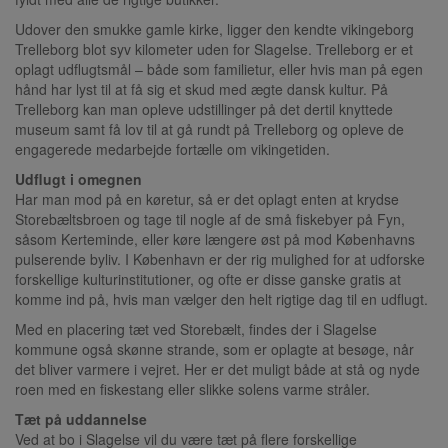
Udover den smukke gamle kirke, ligger den kendte vikingeborg
Trelleborg blot syv kilometer uden for Slagelse. Trelleborg er et
oplagt udflugtsmål – både som familietur, eller hvis man på egen
hånd har lyst til at få sig et skud med ægte dansk kultur. På
Trelleborg kan man opleve udstillinger på det dertil knyttede
museum samt få lov til at gå rundt på Trelleborg og opleve de
engagerede medarbejde fortælle om vikingetiden.
Udflugt i omegnen
Har man mod på en køretur, så er det oplagt enten at krydse
Storebæltsbroen og tage til nogle af de små fiskebyer på Fyn,
såsom Kerteminde, eller køre længere øst på mod Københavns
pulserende byliv. I København er der rig mulighed for at udforske
forskellige kulturinstitutioner, og ofte er disse ganske gratis at
komme ind på, hvis man vælger den helt rigtige dag til en udflugt.
Med en placering tæt ved Storebælt, findes der i Slagelse
kommune også skønne strande, som er oplagte at besøge, når
det bliver varmere i vejret. Her er det muligt både at stå og nyde
roen med en fiskestang eller slikke solens varme stråler.
Tæt på uddannelse
Ved at bo i Slagelse vil du være tæt på flere forskellige