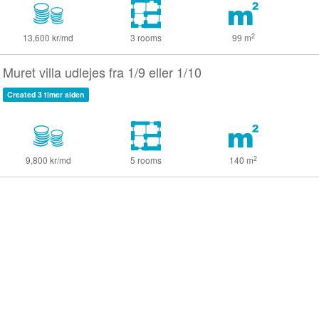
2
13,600 kr/md
3 rooms
99
m
Muret villa udlejes fra 1/9 eller 1/10
Created 3 timer siden
2
9,800 kr/md
5 rooms
140
m