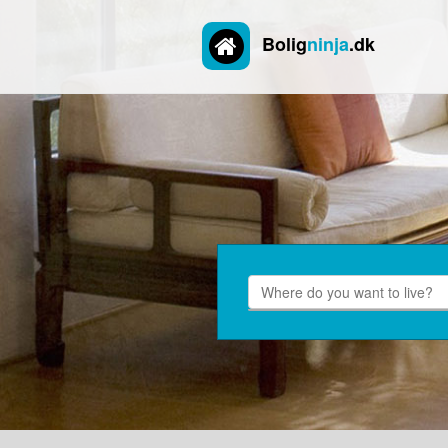
Bolig
ninja
.dk