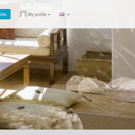
file
My profile