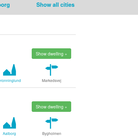
borg
Show all cities
Show dwelling »
ronninglund
Markedsvej
Show dwelling »
Aalborg
Bygholmen