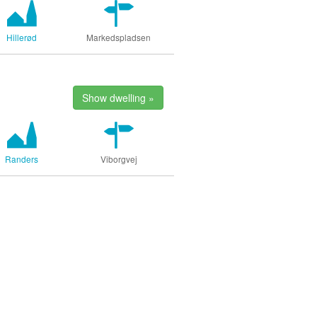
Hillerød
Markedspladsen
Show dwelling »
Randers
Viborgvej