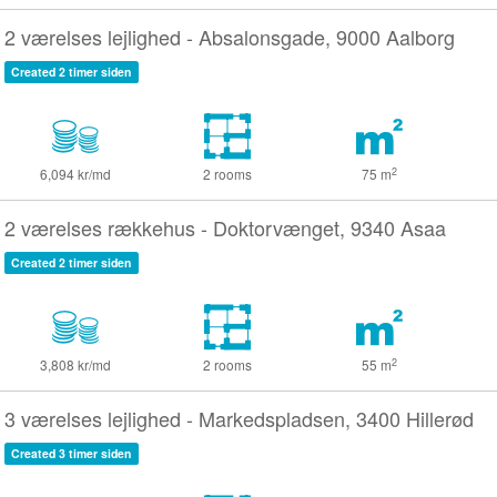
2 værelses lejlighed - Absalonsgade, 9000 Aalborg
Created 2 timer siden
2
6,094 kr/md
2 rooms
75
m
2 værelses rækkehus - Doktorvænget, 9340 Asaa
Created 2 timer siden
2
3,808 kr/md
2 rooms
55
m
3 værelses lejlighed - Markedspladsen, 3400 Hillerød
Created 3 timer siden