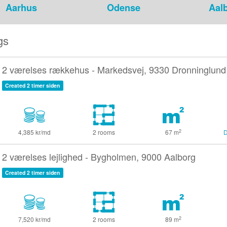
Aarhus
Odense
Aal
gs
2 værelses rækkehus - Markedsvej, 9330 Dronninglund
Created 2 timer siden
2
4,385 kr/md
2 rooms
67
m
D
2 værelses lejlighed - Bygholmen, 9000 Aalborg
Created 2 timer siden
2
7,520 kr/md
2 rooms
89
m