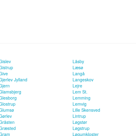
Gislev
Låsby
Gistrup
Læsø
Give
Langå
Gjerlev Jylland
Langeskov
Gjern
Lejre
Glamsbjerg
Lem St.
Glesborg
Lemming
Glostrup
Lemvig
Glumsø
Lille Skensved
Gørlev
Lintrup
Gråsten
Løgstør
Græsted
Løgstrup
Gram
Løgumkloster