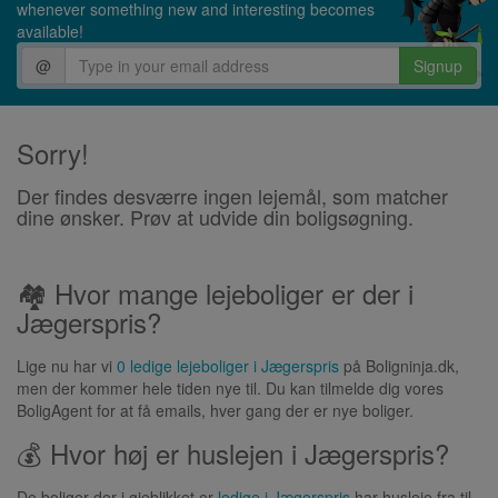
whenever something new and interesting becomes
available!
@
Signup
Sorry!
Der findes desværre ingen lejemål, som matcher
dine ønsker. Prøv at udvide din boligsøgning.
🏘 Hvor mange lejeboliger er der i
Jægerspris?
Lige nu har vi
0 ledige lejeboliger i Jægerspris
på Boligninja.dk,
men der kommer hele tiden nye til. Du kan tilmelde dig vores
BoligAgent for at få emails, hver gang der er nye boliger.
💰 Hvor høj er huslejen i Jægerspris?
De boliger der i øjeblikket er
ledige i Jægerspris
har husleje fra til .