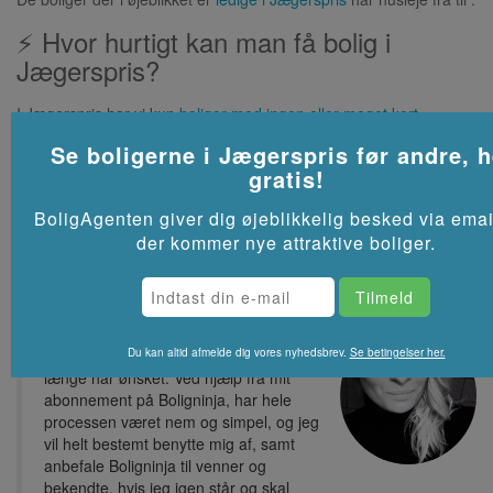
⚡ Hvor hurtigt kan man få bolig i
Jægerspris?
I Jægerspris har vi kun
boliger med ingen eller meget kort
ventetid
, så det er som regel muligt at få bolig fra starten af de
Se boligerne i
Jægerspris
før andre, h
kommende måneder.
gratis!
Se flere lejeboliger i
Jægerspris
på Akutbolig.dk
BoligAgenten giver dig øjeblikkelig besked via emai
der kommer nye attraktive boliger.
Tak for at have hjulpet mig med, at
Du kan altid afmelde dig vores nyhedsbrev.
Se betingelser her.
finde lige præcis den lejlighed som jeg
længe har ønsket. Ved hjælp fra mit
abonnement på Boligninja, har hele
processen været nem og simpel, og jeg
vil helt bestemt benytte mig af, samt
anbefale Boligninja til venner og
bekendte, hvis jeg igen står og skal