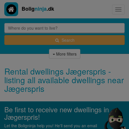
Bolig
ninja
.dk
Toggl
navig
Search
More filters
Rental dwellings Jægerspris -
listing all available dwellings near
Jægerspris
Be first to receive new dwellings in
Jægerspris!
Let the Boligninja help you! He'll send you an email