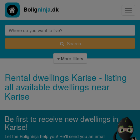
Bolig
ninja
.dk
Toggl
navig
Search
More filters
Rental dwellings Karise - listing
all available dwellings near
Karise
Be first to receive new dwellings in
Karise!
Let the Boligninja help you! He'll send you an email