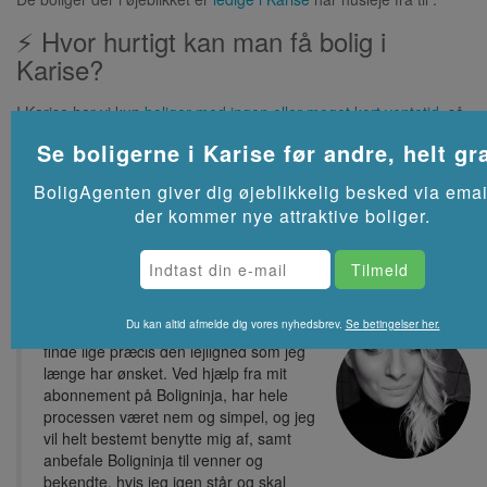
⚡ Hvor hurtigt kan man få bolig i
Karise?
I Karise har vi kun
boliger med ingen eller meget kort ventetid
, så
det er som regel muligt at få bolig fra starten af de kommende
Se boligerne i
Karise
før andre, helt gra
måneder.
Se flere lejeboliger i
Karise
på Akutbolig.dk
BoligAgenten giver dig øjeblikkelig besked via emai
der kommer nye attraktive boliger.
Du kan altid afmelde dig vores nyhedsbrev.
Se betingelser her.
Tak for at have hjulpet mig med, at
finde lige præcis den lejlighed som jeg
længe har ønsket. Ved hjælp fra mit
abonnement på Boligninja, har hele
processen været nem og simpel, og jeg
vil helt bestemt benytte mig af, samt
anbefale Boligninja til venner og
bekendte, hvis jeg igen står og skal