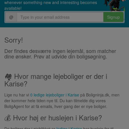
whenever something new and interesting becomes
available!
@
Signup
Sorry!
Der findes desværre ingen lejemål, som matcher
dine ønsker. Prøv at udvide din boligsøgning.
🏘 Hvor mange lejeboliger er der i
Karise?
Lige nu har vi
0 ledige lejeboliger i Karise
på Boligninja.dk, men
der kommer hele tiden nye til. Du kan tilmelde dig vores
BoligAgent for at få emails, hver gang der er nye boliger.
💰 Hvor høj er huslejen i Karise?
De boliger der i øjeblikket er
ledige i Karise
har husleje fra til .