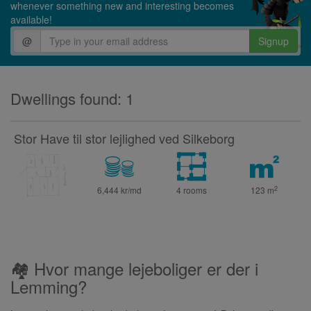
whenever something new and interesting becomes
available!
@
Signup
Dwellings found: 1
Stor Have til stor lejlighed ved Silkeborg
2
6,444 kr/md
4 rooms
123
m
🏘 Hvor mange lejeboliger er der i
Lemming?