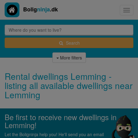
Bolig
ninja
.dk
Toggl
navig
Search
More filters
Rental dwellings Lemming -
listing all available dwellings near
Lemming
Be first to receive new dwellings in
Lemming!
Let the Boligninja help you! He'll send you an email