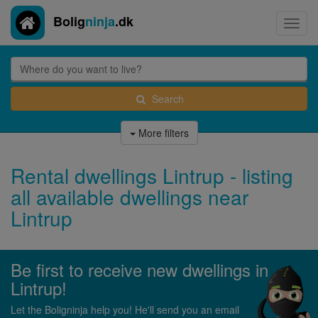
Bolig
ninja
.dk
Toggl
navig
Search
More filters
Rental dwellings Lintrup - listing
all available dwellings near
Lintrup
Be first to receive new dwellings in
Lintrup!
Let the Boligninja help you! He'll send you an email