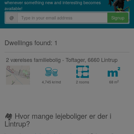
whenever something new and interesting becomes
available!
@
Signup
Dwellings found: 1
2 værelses familiebolig - Toftager, 6660 Lintrup
2
4,745 kr/md
2 rooms
68
m
🏘 Hvor mange lejeboliger er der i
Lintrup?