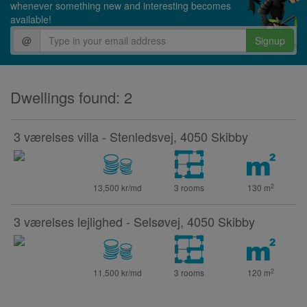
whenever something new and interesting becomes
available!
@
Signup
Dwellings found: 2
3 værelses villa - Stenledsvej, 4050 Skibby
2
13,500 kr/md
3 rooms
130
m
3 værelses lejlighed - Selsøvej, 4050 Skibby
2
11,500 kr/md
3 rooms
120
m