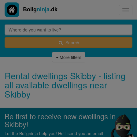
Bolig
ninja
.dk
Toggl
navig
Search
More filters
Rental dwellings Skibby - listing
all available dwellings near
Skibby
Be first to receive new dwellings in
Skibby!
Let the Boligninja help you! He'll send you an email