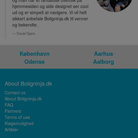
og man har et fantastisk overblik på
hjemmesiden og side designet ser cool
ud og er simpelt at navigere. Vi vil helt
sikkert anbefale Boligninja.dk til venner
og bekendte.
Daniel Spirin
København
Aarhus
Odense
Aalborg
About Boligninja.dk
Contact us
About Boligninja.dk
FAQ
Partners
Terms of use
Klagemulighed
Artikler