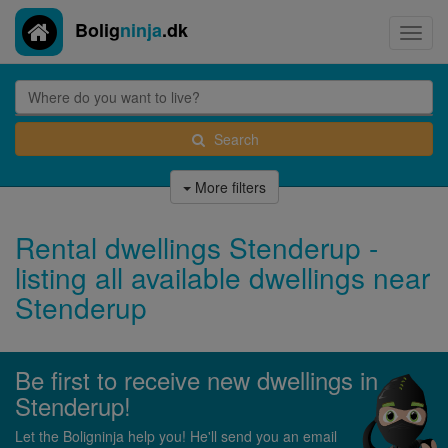
Bolig
ninja
.dk
Toggl
navig
Search
More filters
Rental dwellings Stenderup -
listing all available dwellings near
Stenderup
Be first to receive new dwellings in
Stenderup!
Let the Boligninja help you! He'll send you an email