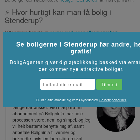
⚡ Hvor hurtigt kan man få bolig i
Stenderup?
I Stenderup har vi kun
boliger med ingen eller meget kort
ventetid
, så det er som regel muligt at få bolig fra starten af de
Se boligerne i
Stenderup
før andre, he
kommende måneder.
gratis!
Se flere lejeboliger i
Stenderup
på Akutbolig.dk
BoligAgenten giver dig øjeblikkelig besked via emai
der kommer nye attraktive boliger.
Tak for at have hjulpet mig med, at
Du kan altid afmelde dig vores nyhedsbrev.
Se betingelser her.
finde lige præcis den lejlighed som jeg
længe har ønsket. Ved hjælp fra mit
abonnement på Boligninja, har hele
processen været nem og simpel, og jeg
vil helt bestemt benytte mig af, samt
anbefale Boligninja til venner og
bekendte, hvis jeg igen står og skal