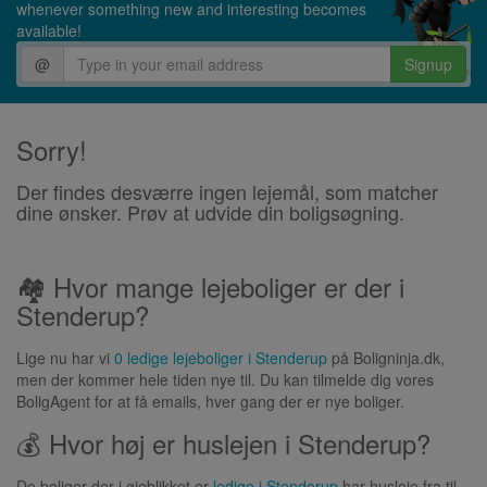
whenever something new and interesting becomes
available!
@
Signup
Sorry!
Der findes desværre ingen lejemål, som matcher
dine ønsker. Prøv at udvide din boligsøgning.
🏘 Hvor mange lejeboliger er der i
Stenderup?
Lige nu har vi
0 ledige lejeboliger i Stenderup
på Boligninja.dk,
men der kommer hele tiden nye til. Du kan tilmelde dig vores
BoligAgent for at få emails, hver gang der er nye boliger.
💰 Hvor høj er huslejen i Stenderup?
De boliger der i øjeblikket er
ledige i Stenderup
har husleje fra til .