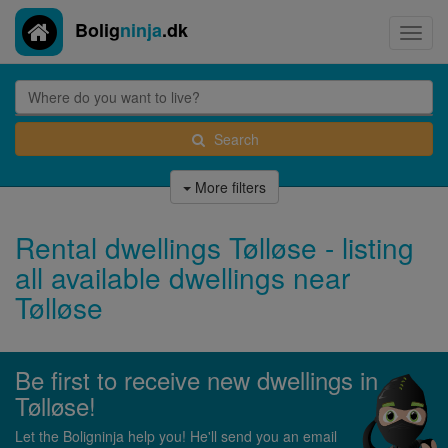
Bolig
ninja
.dk
Toggl
navig
Search
More filters
Rental dwellings Tølløse - listing
all available dwellings near
Tølløse
Be first to receive new dwellings in
Tølløse!
Let the Boligninja help you! He'll send you an email