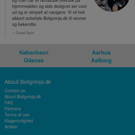
og man har et fantastisk overblik på
hjemmesiden og side designet ser cool
ud og er simpelt at navigere. Vi vil helt
sikkert anbefale Boligninja.dk til venner
og bekendte.
Daniel Spirin
København
Aarhus
Odense
Aalborg
About Boligninja.dk
Contact us
About Boligninja.dk
FAQ
Partners
Terms of use
Klagemulighed
Artikler