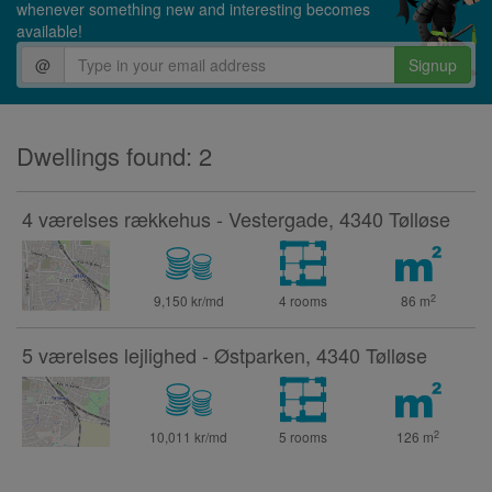
whenever something new and interesting becomes
available!
@
Signup
Dwellings found: 2
4 værelses rækkehus - Vestergade, 4340 Tølløse
2
9,150 kr/md
4 rooms
86
m
5 værelses lejlighed - Østparken, 4340 Tølløse
2
10,011 kr/md
5 rooms
126
m