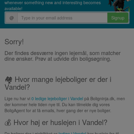
whenever something new and interesting becomes
available!
@
Signup
Sorry!
Der findes desværre ingen lejemål, som matcher
dine ønsker. Prøv at udvide din boligsøgning.
🏘 Hvor mange lejeboliger er der i
Vandel?
Lige nu har vi
0 ledige lejeboliger i Vandel
på Boligninja.dk, men
der kommer hele tiden nye til. Du kan tilmelde dig vores
BoligAgent for at få emails, hver gang der er nye boliger.
💰 Hvor høj er huslejen i Vandel?
De boliger der i øjeblikket er
ledige i Vandel
har husleje fra til .