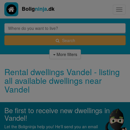
Bolig
ninja
.dk
Toggl
navig
Search
More filters
Rental dwellings Vandel - listing
all available dwellings near
Vandel
Be first to receive new dwellings in
Vandel!
Let the Boligninja help you! He'll send you an email