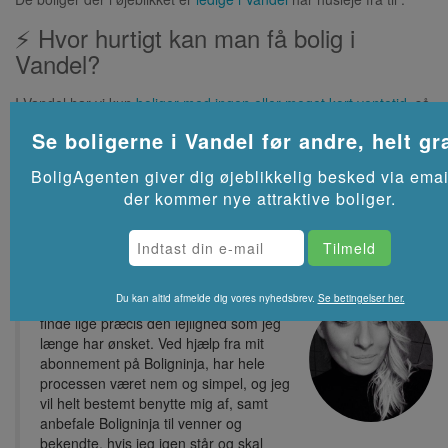
⚡ Hvor hurtigt kan man få bolig i
Vandel?
I Vandel har vi kun
boliger med ingen eller meget kort ventetid
, så
det er som regel muligt at få bolig fra starten af de kommende
Se boligerne i
Vandel
før andre, helt gra
måneder.
Se flere lejeboliger i
Vandel
på Akutbolig.dk
BoligAgenten giver dig øjeblikkelig besked via emai
der kommer nye attraktive boliger.
Du kan altid afmelde dig vores nyhedsbrev.
Se betingelser her.
Tak for at have hjulpet mig med, at
finde lige præcis den lejlighed som jeg
længe har ønsket. Ved hjælp fra mit
abonnement på Boligninja, har hele
processen været nem og simpel, og jeg
vil helt bestemt benytte mig af, samt
anbefale Boligninja til venner og
bekendte, hvis jeg igen står og skal