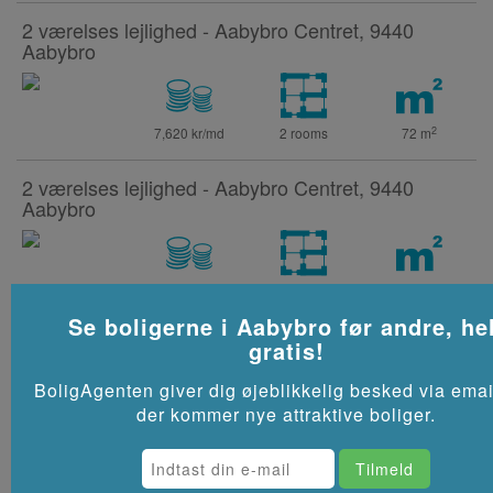
2 værelses lejlighed - Aabybro Centret, 9440
Aabybro
2
7,620 kr/md
2 rooms
72
m
2 værelses lejlighed - Aabybro Centret, 9440
Aabybro
2
7,700 kr/md
2 rooms
89
m
Se boligerne i
Aabybro
før andre, he
2 værelses lejlighed - Aabybro Centret, 9440
gratis!
Aabybro
BoligAgenten giver dig øjeblikkelig besked via emai
der kommer nye attraktive boliger.
2
8,095 kr/md
2 rooms
89
m