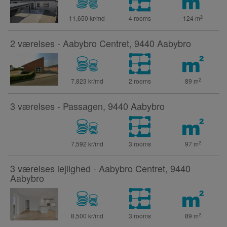
2
11,650 kr/md
4 rooms
124
m
2 værelses - Aabybro Centret, 9440 Aabybro
2
7,823 kr/md
2 rooms
89
m
3 værelses - Passagen, 9440 Aabybro
2
7,592 kr/md
3 rooms
97
m
3 værelses lejlighed - Aabybro Centret, 9440
Aabybro
2
8,500 kr/md
3 rooms
89
m