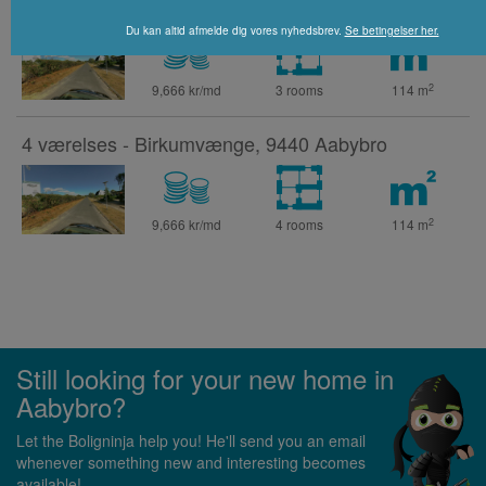
3 værelses - Birkumvænge, 9440 Aabybro
Du kan altid afmelde dig vores nyhedsbrev.
Se betingelser her.
2
9,666 kr/md
3 rooms
114
m
4 værelses - Birkumvænge, 9440 Aabybro
2
9,666 kr/md
4 rooms
114
m
Still looking for your new home in
Aabybro?
Let the Boligninja help you! He'll send you an email
whenever something new and interesting becomes
available!