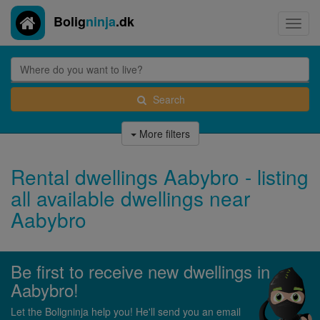
Bolig
ninja
.dk
Toggl
navig
Search
More filters
Rental dwellings Aabybro - listing
all available dwellings near
Aabybro
Be first to receive new dwellings in
Aabybro!
Let the Boligninja help you! He'll send you an email