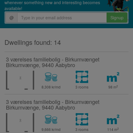
whenever something new and interesting becomes
available!
@
Signup
Dwellings found: 14
3 værelses familiebolig - Birkumvænget
Birkumvænge, 9440 Aabybro
2
8,308 kr/md
3 rooms
98
m
3 værelses familiebolig - Birkumvænget
Birkumvænge, 9440 Aabybro
2
9,666 kr/md
3 rooms
114
m