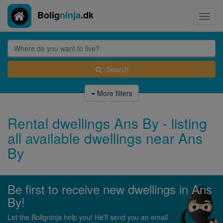
Bolig
ninja
.dk
Toggl
navig
Search
More filters
Rental dwellings Ans By - listing
all available dwellings near Ans
By
Be first to receive new dwellings in Ans
By!
Let the Boligninja help you! He'll send you an email