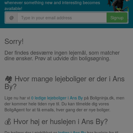
whenever something new and interesting becomes
available!
@
Signup
Sorry!
Der findes desværre ingen lejemål, som matcher
dine ønsker. Prøv at udvide din boligsøgning.
🏘 Hvor mange lejeboliger er der i Ans
By?
Lige nu har vi
0 ledige lejeboliger i Ans By
på Boligninja.dk, men
der kommer hele tiden nye til. Du kan tilmelde dig vores
BoligAgent for at få emails, hver gang der er nye boliger.
💰 Hvor høj er huslejen i Ans By?
De boliger der i øjeblikket er
ledige i Ans By
har husleje fra til .