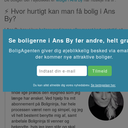
⚡ Hvor hurtigt kan man få bolig i Ans
By?
I Ans By har vi kun
boliger med ingen eller meget kort ventetid
, så
det er som regel muligt at få bolig fra starten af de kommende
Se boligerne i
Ans By
før andre, helt gr
måneder.
Se flere lejeboliger i
Ans By
på Akutbolig.dk
BoligAgenten giver dig øjeblikkelig besked via emai
der kommer nye attraktive boliger.
Du kan altid afmelde dig vores nyhedsbrev.
Se betingelser her.
Tak for at have hjulpet mig med, at
finde lige præcis den lejlighed som jeg
længe har ønsket. Ved hjælp fra mit
abonnement på Boligninja, har hele
processen været nem og simpel, og jeg
vil helt bestemt benytte mig af, samt
anbefale Boligninja til venner og
bekendte, hvis jeg igen står og skal