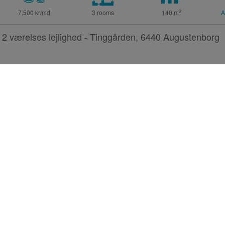
2
7,500 kr/md
3 rooms
140
m
A
2 værelses lejlighed - Tinggården, 6440 Augustenborg
2
4,920 kr/md
2 rooms
83
m
A
2 værelses lejlighed - Prins Emils Vej, 6440 Augustenb
Rented 6 dage siden
2
8,000 kr/md
2 rooms
100
m
A
2 værelses seniorbolig - Hofgården, 6440 Augustenbor