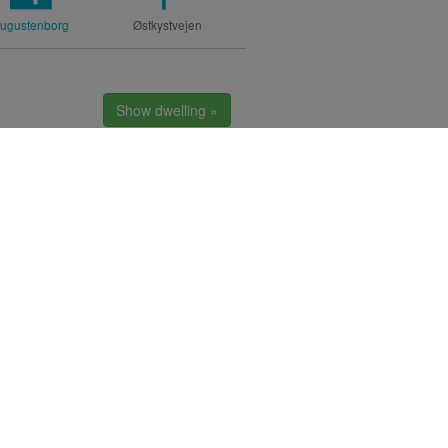
ugustenborg
Østkystvejen
Show dwelling »
ugustenborg
Tinggården
org
Show dwelling »
ugustenborg
Prins Emils Vej
g