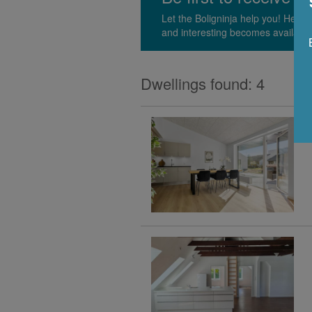
Let the Boligninja help you! He'l
and interesting becomes available
Dwellings found: 4