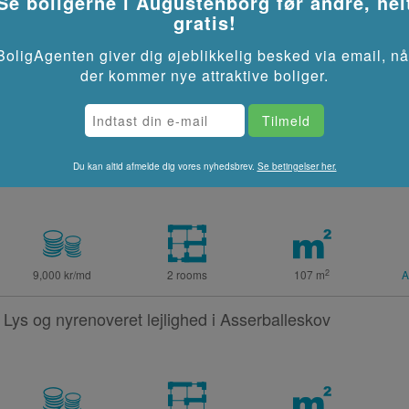
Se boligerne i
Augustenborg
før andre, hel
gratis!
l send you an email whenever something new
@
!
BoligAgenten giver dig øjeblikkelig besked via email, nå
der kommer nye attraktive boliger.
2 værelses lejlighed - Prins Emils Vej, 6440 Augustenb
Du kan altid afmelde dig vores nyhedsbrev.
Se betingelser her.
2
9,000 kr/md
2 rooms
107
m
A
Lys og nyrenoveret lejlighed i Asserballeskov