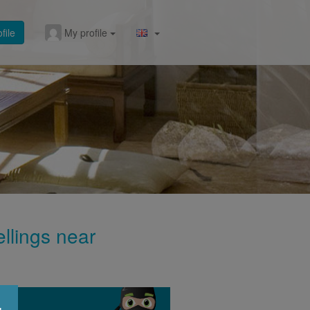
file
My profile
ellings near