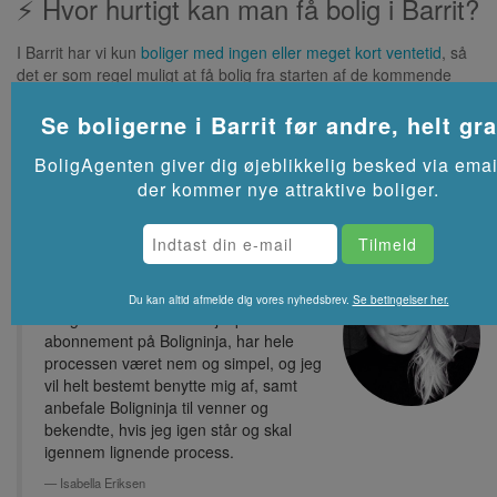
⚡ Hvor hurtigt kan man få bolig i Barrit?
I Barrit har vi kun
boliger med ingen eller meget kort ventetid
, så
det er som regel muligt at få bolig fra starten af de kommende
måneder.
Se flere lejeboliger i
Barrit
på Akutbolig.dk
Se boligerne i
Barrit
før andre, helt gra
BoligAgenten giver dig øjeblikkelig besked via emai
der kommer nye attraktive boliger.
Tak for at have hjulpet mig med, at
finde lige præcis den lejlighed som jeg
Du kan altid afmelde dig vores nyhedsbrev.
Se betingelser her.
længe har ønsket. Ved hjælp fra mit
abonnement på Boligninja, har hele
processen været nem og simpel, og jeg
vil helt bestemt benytte mig af, samt
anbefale Boligninja til venner og
bekendte, hvis jeg igen står og skal
igennem lignende process.
Isabella Eriksen