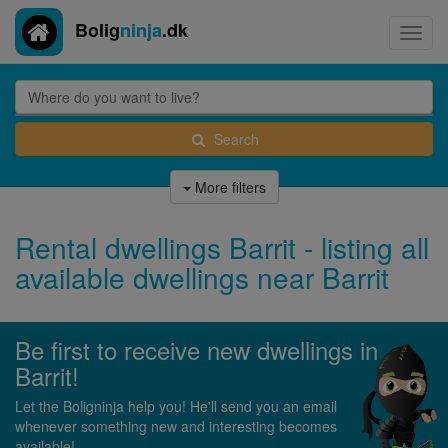
Bolig
ninja
.dk
Toggl
navig
Search
More filters
Rental dwellings Barrit - listing all
available dwellings near Barrit
Be first to receive new dwellings in
Barrit!
Let the Boligninja help you! He'll send you an email
whenever something new and interesting becomes
available!