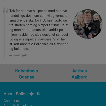
Tak for at have hjulpet os med at have
fundet lige det hjem som vi og vores to
små drenge skal bo i. Boligninja.dk var
fra starten nem og simpel at finde ud af
og man har et fantastisk overblik på
hjemmesiden og side designet ser cool
ud og er simpelt at navigere. Vi vil helt
sikkert anbefale Boligninja.dk til venner
og bekendte.
Daniel Spirin
København
Aarhus
Odense
Aalborg
About Boligninja.dk
Contact us
About Boligninja.dk