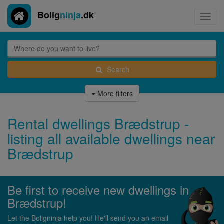
Bolig
ninja
.dk
Toggl
navig
Search
More filters
Rental dwellings Brædstrup -
listing all available dwellings near
Brædstrup
Be first to receive new dwellings in
Brædstrup!
Let the Boligninja help you! He'll send you an email