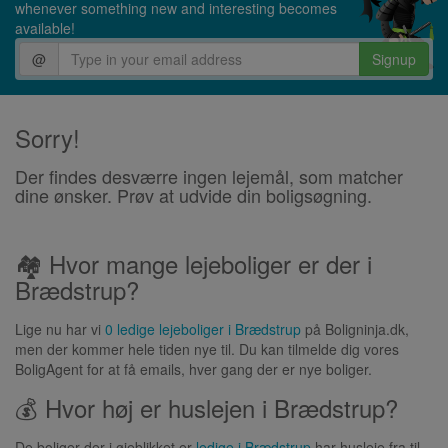
whenever something new and interesting becomes
available!
@
Signup
Sorry!
Der findes desværre ingen lejemål, som matcher
dine ønsker. Prøv at udvide din boligsøgning.
🏘 Hvor mange lejeboliger er der i
Brædstrup?
Lige nu har vi
0 ledige lejeboliger i Brædstrup
på Boligninja.dk,
men der kommer hele tiden nye til. Du kan tilmelde dig vores
BoligAgent for at få emails, hver gang der er nye boliger.
💰 Hvor høj er huslejen i Brædstrup?
De boliger der i øjeblikket er
ledige i Brædstrup
har husleje fra til .