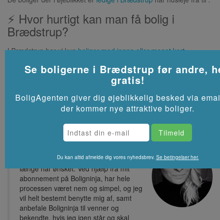
⚡ Hvor hurtigt kan man få bolig i
Brædstrup?
I Brædstrup har vi kun
boliger med ingen eller meget kort
ventetid
, så det er som regel muligt at få bolig fra starten af de
Se boligerne i
Brædstrup
før andre, h
kommende måneder.
gratis!
Se flere lejeboliger i
Brædstrup
på Akutbolig.dk
BoligAgenten giver dig øjeblikkelig besked via emai
der kommer nye attraktive boliger.
Tak for at have hjulpet mig med, at
Du kan altid afmelde dig vores nyhedsbrev.
Se betingelser her.
finde lige præcis den lejlighed som jeg
længe har ønsket. Ved hjælp fra mit
abonnement på Boligninja, har hele
processen været nem og simpel, og jeg
vil helt bestemt benytte mig af, samt
anbefale Boligninja til venner og
bekendte, hvis jeg igen står og skal