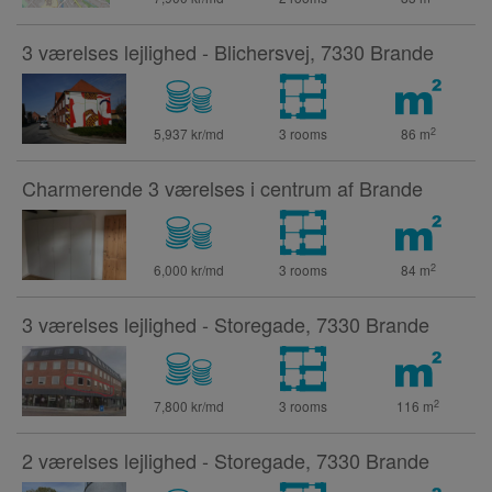
3 værelses lejlighed - Blichersvej, 7330 Brande
2
5,937 kr/md
3 rooms
86
m
Charmerende 3 værelses i centrum af Brande
2
6,000 kr/md
3 rooms
84
m
3 værelses lejlighed - Storegade, 7330 Brande
2
7,800 kr/md
3 rooms
116
m
2 værelses lejlighed - Storegade, 7330 Brande