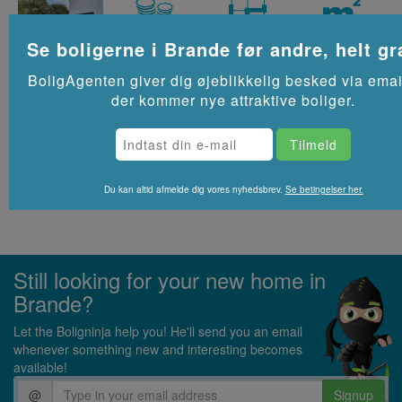
2
9,400 kr/md
2 rooms
183
m
Se boligerne i
Brande
før andre, helt gr
BoligAgenten giver dig øjeblikkelig besked via emai
3 værelses lejlighed - Jernbanegade, 7330 Brande
der kommer nye attraktive boliger.
2
5,600 kr/md
3 rooms
96
m
Du kan altid afmelde dig vores nyhedsbrev.
Se betingelser her.
Still looking for your new home in
Brande?
Let the Boligninja help you! He'll send you an email
whenever something new and interesting becomes
available!
@
Signup