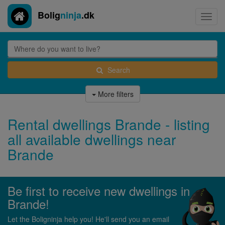
Bolig
ninja
.dk
Toggl
navig
Search
More filters
Rental dwellings Brande - listing
all available dwellings near
Brande
Be first to receive new dwellings in
Brande!
Let the Boligninja help you! He'll send you an email