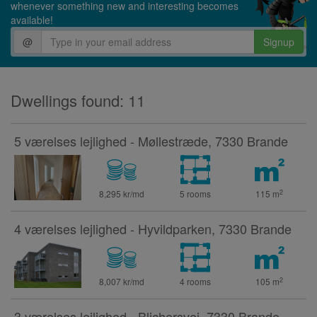
whenever something new and interesting becomes
available!
@
Signup
Dwellings found: 11
5 værelses lejlighed - Møllestræde, 7330 Brande
2
8,295 kr/md
5 rooms
115
m
4 værelses lejlighed - Hyvildparken, 7330 Brande
2
8,007 kr/md
4 rooms
105
m
3 værelses lejlighed - Blichersvej, 7330 Brande