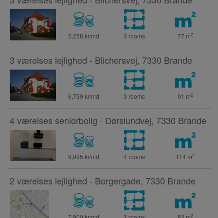
2
5,258 kr/md
3 rooms
77
m
3 værelses lejlighed - Blichersvej, 7330 Brande
2
6,739 kr/md
3 rooms
91
m
4 værelses seniorbolig - Dørslundvej, 7330 Brande
2
9,995 kr/md
4 rooms
114
m
2 værelses lejlighed - Borgergade, 7330 Brande
2
7,900 kr/md
2 rooms
83
m