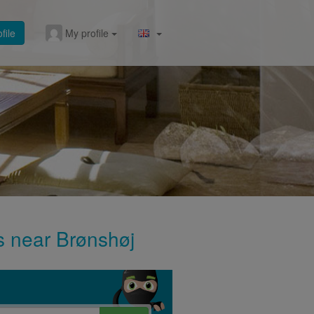
file
My profile
gs near Brønshøj