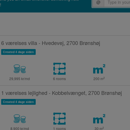
@
!
6 værelses villa - Hvedevej, 2700 Brønshøj
Created 4 dage siden
2
29,995 kr/md
6 rooms
200
m
1 værelses lejlighed - Kobbelvænget, 2700 Brønshøj
Created 4 dage siden
2
8,900 kr/md
1 rooms
30
m