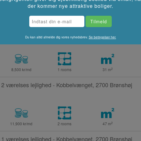
der kommer nye attraktive boliger.
2
8,500 kr/md
1 rooms
31
m
1 værelses lejlighed - Kobbelvænget, 2700 Brønshøj
Du kan altid afmelde dig vores nyhedsbrev.
Se betingelser her.
2
8,500 kr/md
1 rooms
31
m
2 værelses lejlighed - Kobbelvænget, 2700 Brønshøj
2
11,900 kr/md
2 rooms
47
m
1 værelses lejlighed - Kobbelvænget, 2700 Brønshøj