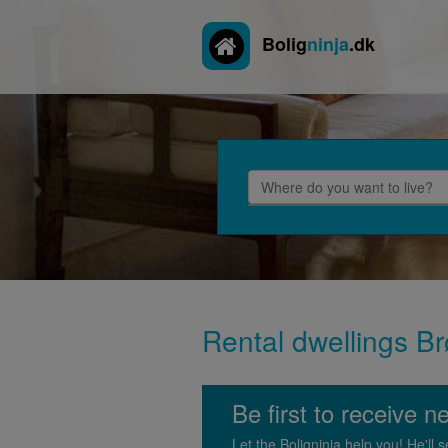
Bolig
ninja
.dk
Rental dwellings Brø
Be first to receive n
Let the Boligninja help you! He'l