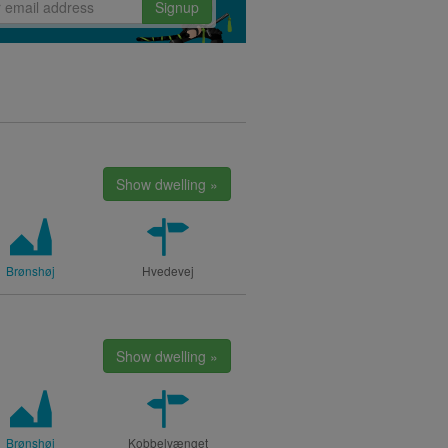
Signup
Show dwelling »
Brønshøj
Hvedevej
Show dwelling »
Brønshøj
Kobbelvænget