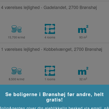
4 værelses lejlighed - Gadelandet, 2700 Brønshøj
2
15,700 kr/md
4 rooms
93
m
1 værelses lejlighed - Kobbelvænget, 2700 Brønshøj
2
8,500 kr/md
1 rooms
32
m
1 værelses lejlighed - Kobbelvænget, 2700 Brønshøj
Se boligerne i
Brønshøj
før andre, helt
gratis!
BoligAgenten giver dig øjeblikkelig besked via email, nå