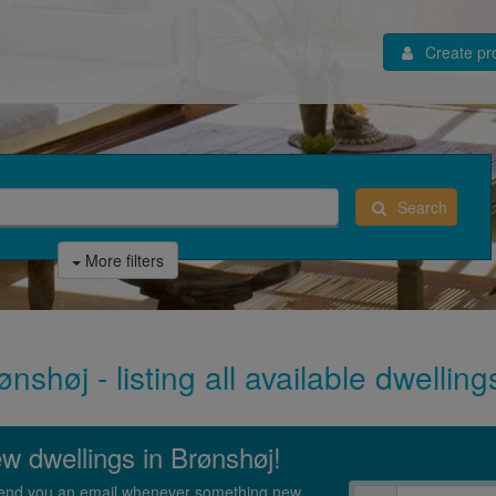
Create pro
Search
More filters
nshøj - listing all available dwellin
ew dwellings in Brønshøj!
l send you an email whenever something new