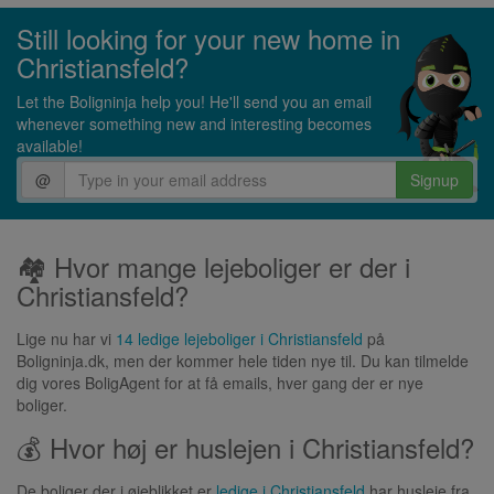
Still looking for your new home in
Christiansfeld?
Let the Boligninja help you! He'll send you an email
whenever something new and interesting becomes
available!
@
Signup
🏘 Hvor mange lejeboliger er der i
Christiansfeld?
Lige nu har vi
14 ledige lejeboliger i Christiansfeld
på
Boligninja.dk, men der kommer hele tiden nye til. Du kan tilmelde
dig vores BoligAgent for at få emails, hver gang der er nye
boliger.
💰 Hvor høj er huslejen i Christiansfeld?
De boliger der i øjeblikket er
ledige i Christiansfeld
har husleje fra