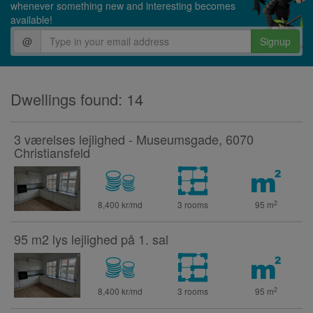
whenever something new and interesting becomes
available!
@
Signup
Dwellings found: 14
3 værelses lejlighed - Museumsgade, 6070
Christiansfeld
2
8,400 kr/md
3 rooms
95
m
95 m2 lys lejlighed på 1. sal
2
8,400 kr/md
3 rooms
95
m