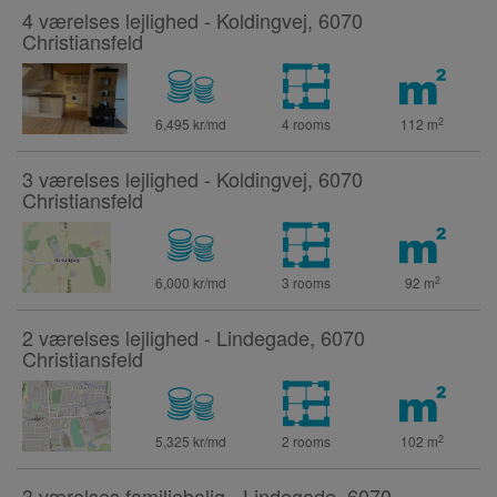
4 værelses lejlighed - Koldingvej, 6070
Christiansfeld
2
6,495 kr/md
4 rooms
112
m
3 værelses lejlighed - Koldingvej, 6070
Christiansfeld
2
6,000 kr/md
3 rooms
92
m
2 værelses lejlighed - Lindegade, 6070
Christiansfeld
2
5,325 kr/md
2 rooms
102
m
3 værelses familiebolig - Lindegade, 6070