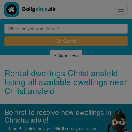
Bolig
ninja
.dk
Toggl
navig
Search
More filters
Rental dwellings Christiansfeld -
listing all available dwellings near
Christiansfeld
Be first to receive new dwellings in
Christiansfeld!
Let the Boligninja help you! He'll send you an email