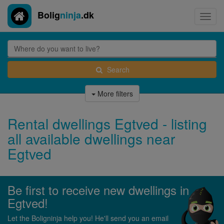
Bolig
ninja
.dk
Toggl
navig
Search
More filters
Rental dwellings Egtved - listing
all available dwellings near
Egtved
Be first to receive new dwellings in
Egtved!
Let the Boligninja help you! He'll send you an email