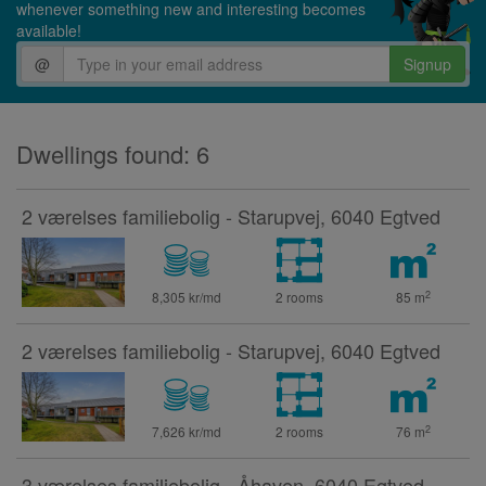
whenever something new and interesting becomes
available!
@
Signup
Dwellings found: 6
2 værelses familiebolig - Starupvej, 6040 Egtved
2
8,305 kr/md
2 rooms
85
m
2 værelses familiebolig - Starupvej, 6040 Egtved
2
7,626 kr/md
2 rooms
76
m
3 værelses familiebolig - Åhaven, 6040 Egtved