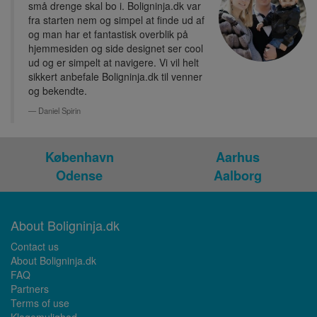
små drenge skal bo i. Boligninja.dk var
fra starten nem og simpel at finde ud af
og man har et fantastisk overblik på
hjemmesiden og side designet ser cool
ud og er simpelt at navigere. Vi vil helt
sikkert anbefale Boligninja.dk til venner
og bekendte.
Daniel Spirin
København
Aarhus
Odense
Aalborg
About Boligninja.dk
Contact us
About Boligninja.dk
FAQ
Partners
Terms of use