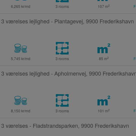
2
6,265 kr/md
3 rooms
107
m
F
3 værelses lejlighed - Plantagevej, 9900 Frederikshavn
2
5,745 kr/md
3 rooms
85
m
F
3 værelses lejlighed - Apholmenvej, 9900 Frederikshav
2
8,150 kr/md
3 rooms
101
m
F
3 værelses - Fladstrandsparken, 9900 Frederikshavn