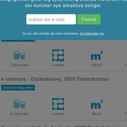
der kommer nye attraktive boliger.
2
3,264 kr/md
2 rooms
64
m
F
4 værelses lejlighed - Koktvedvej, 9900 Frederikshavn
Du kan altid afmelde dig vores nyhedsbrev.
Se betingelser her.
Created 8 dage siden
2
7,220 kr/md
4 rooms
120
m
F
4 værelses - Stenbakkevej, 9900 Frederikshavn
Created 8 dage siden
2
6,130 kr/md
4 rooms
85
m
F