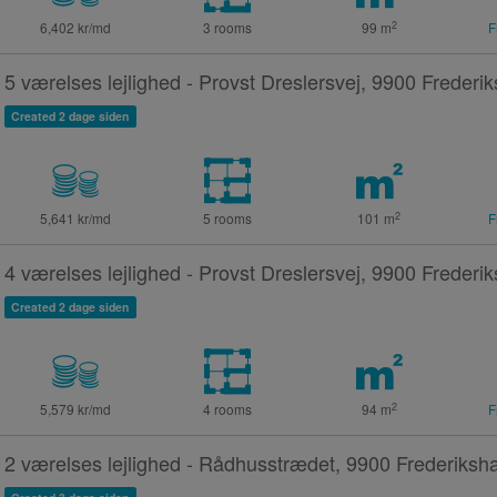
2
6,402 kr/md
3 rooms
99
m
F
5 værelses lejlighed - Provst Dreslersvej, 9900 Frederi
Created 2 dage siden
2
5,641 kr/md
5 rooms
101
m
F
4 værelses lejlighed - Provst Dreslersvej, 9900 Frederi
Created 2 dage siden
2
5,579 kr/md
4 rooms
94
m
F
2 værelses lejlighed - Rådhusstrædet, 9900 Frederiksh