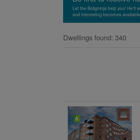
Let the Boligninja help you! He'l
and interesting becomes available
Dwellings found: 340