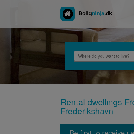
Bolig
ninja
.dk
Rental dwellings Fre
Frederikshavn
Be first to receive 