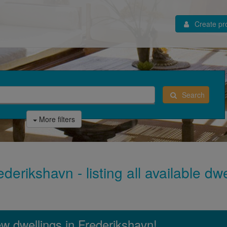
Create pro
Search
More filters
derikshavn - listing all available dw
new dwellings in Frederikshavn!