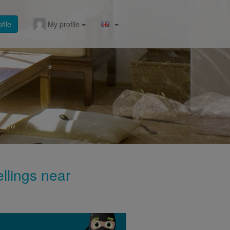
file
My profile
ellings near