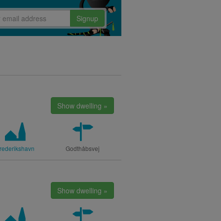
Signup
Show dwelling »
rederikshavn
Godthåbsvej
Show dwelling »