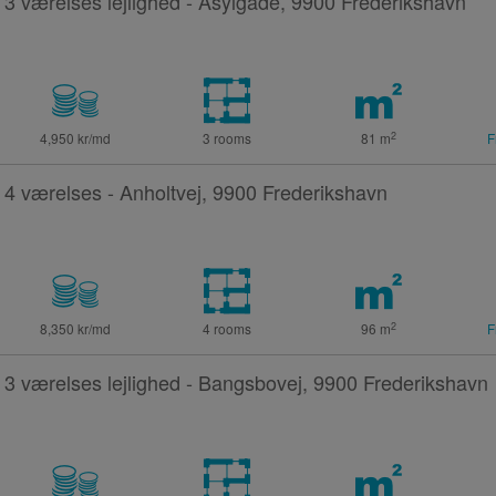
3 værelses lejlighed - Asylgade, 9900 Frederikshavn
2
4,950 kr/md
3 rooms
81
m
F
4 værelses - Anholtvej, 9900 Frederikshavn
2
8,350 kr/md
4 rooms
96
m
F
3 værelses lejlighed - Bangsbovej, 9900 Frederikshavn