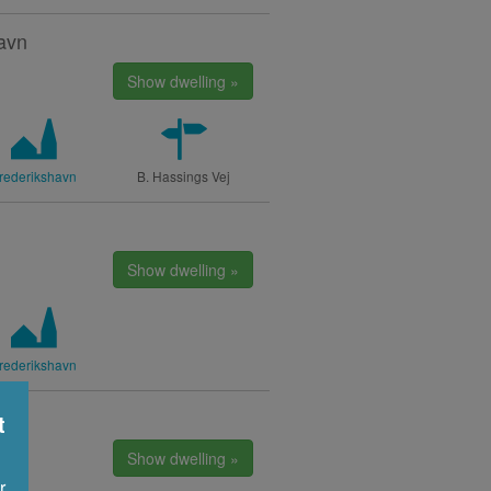
havn
Show dwelling »
rederikshavn
B. Hassings Vej
Show dwelling »
rederikshavn
t
Show dwelling »
r