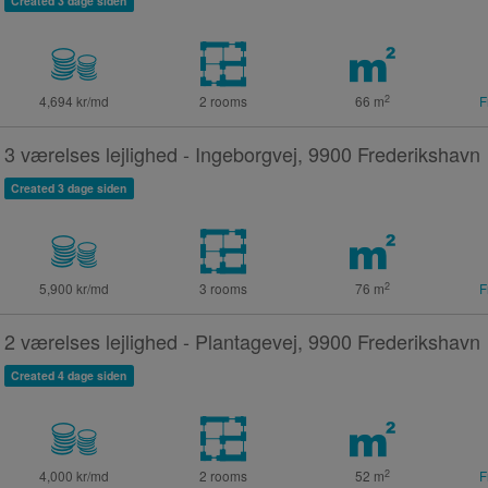
Created 3 dage siden
2
4,694 kr/md
2 rooms
66
m
F
3 værelses lejlighed - Ingeborgvej, 9900 Frederikshavn
Created 3 dage siden
2
5,900 kr/md
3 rooms
76
m
F
2 værelses lejlighed - Plantagevej, 9900 Frederikshavn
Created 4 dage siden
2
4,000 kr/md
2 rooms
52
m
F