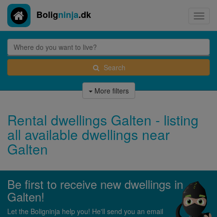
Bolig
ninja
.dk
Toggl
navig
Search
More filters
Rental dwellings Galten - listing
all available dwellings near
Galten
Be first to receive new dwellings in
Galten!
Let the Boligninja help you! He'll send you an email