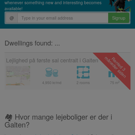
whenever something new and interesting becomes
available!
@
Signup
Dwellings found: ...
Lejlighed på første sal centralt i Galten
2
4,950 kr/md
2 rooms
75
m
🏘 Hvor mange lejeboliger er der i
Galten?