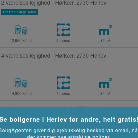
2 værelses lejlighed - Hørkær, 2730 Herlev
Created 7 dage siden
2
12,950 kr/md
2 rooms
82
m
4 værelses lejlighed - Hørkær, 2730 Herlev
2
14,800 kr/md
4 rooms
84
m
3 værelses lejlighed - Hørkær, 2730 Herlev
Se boligerne i
Herlev
før andre, helt gratis
BoligAgenten giver dig øjeblikkelig besked via email, nå
der kommer nye attraktive boliger.