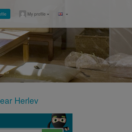
file
My profile
near Herlev