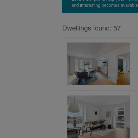
and interesting becomes available
Dwellings found: 57