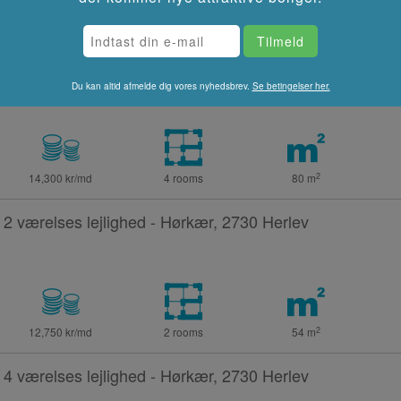
2
14,750 kr/md
3 rooms
96
m
4 værelses lejlighed - Hørkær, 2730 Herlev
Du kan altid afmelde dig vores nyhedsbrev.
Se betingelser her.
2
14,300 kr/md
4 rooms
80
m
2 værelses lejlighed - Hørkær, 2730 Herlev
2
12,750 kr/md
2 rooms
54
m
4 værelses lejlighed - Hørkær, 2730 Herlev