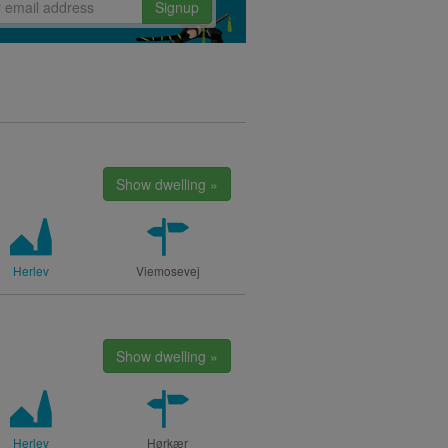
Signup
Show dwelling »
Herlev
Viemosevej
Show dwelling »
Herlev
Hørkær