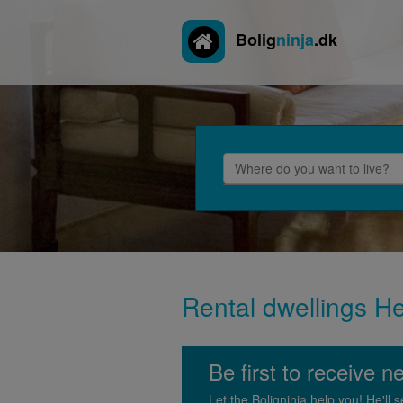
Bolig
ninja
.dk
Rental dwellings Her
Be first to receive n
Let the Boligninja help you! He'l