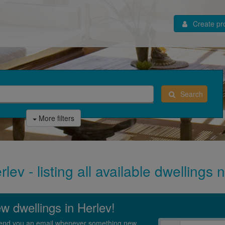
Create pro
Search
More filters
lev - listing all available dwellings 
ew dwellings in Herlev!
l send you an email whenever something new