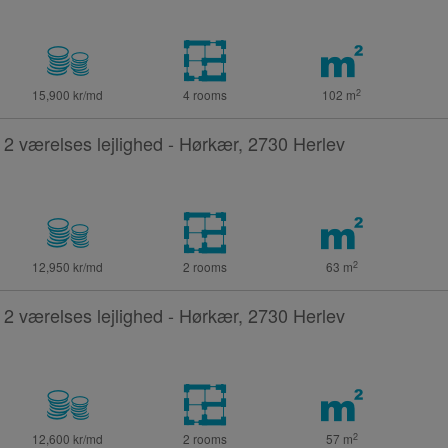
2
15,900 kr/md
4 rooms
102
m
2 værelses lejlighed - Hørkær, 2730 Herlev
2
12,950 kr/md
2 rooms
63
m
2 værelses lejlighed - Hørkær, 2730 Herlev
2
12,600 kr/md
2 rooms
57
m