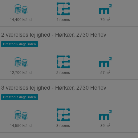
2
14,400 kr/md
4 rooms
79
m
2 værelses lejlighed - Hørkær, 2730 Herlev
Created 5 dage siden
2
12,700 kr/md
2 rooms
57
m
3 værelses lejlighed - Hørkær, 2730 Herlev
Created 7 dage siden
2
14,550 kr/md
3 rooms
89
m