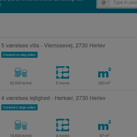
@
!
5 værelses villa - Viemosevej, 2730 Herlev
Created en dag siden
2
32,500 kr/md
5 rooms
220
m
4 værelses lejlighed - Hørkær, 2730 Herlev
Created 2 dage siden
2
15,600 kr/md
4 rooms
97
m