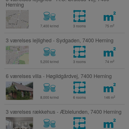
Herning
2
7,400 kr/md
3 rooms
75
m
3 værelses lejlighed - Sydgaden, 7400 Herning
2
5,200 kr/md
3 rooms
74
m
6 værelses villa - Høgildgårdvej, 7400 Herning
2
8,000 kr/md
6 rooms
146
m
3 værelses rækkehus - Æblelunden, 7400 Herning