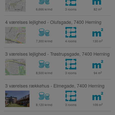
2
6,666 kr/md
3 rooms
82
m
4 værelses lejlighed - Olufsgade, 7400 Herning
2
7,300 kr/md
4 rooms
130
m
3 værelses lejlighed - Trøstrupsgade, 7400 Herning
2
8,500 kr/md
3 rooms
94
m
3 værelses rækkehus - Elmegade, 7400 Herning
2
8,120 kr/md
3 rooms
109
m