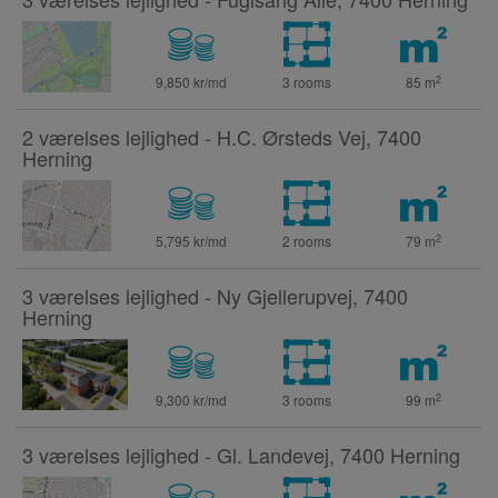
2
9,850 kr/md
3 rooms
85
m
2 værelses lejlighed - H.C. Ørsteds Vej, 7400
Herning
2
5,795 kr/md
2 rooms
79
m
3 værelses lejlighed - Ny Gjellerupvej, 7400
Herning
2
9,300 kr/md
3 rooms
99
m
3 værelses lejlighed - Gl. Landevej, 7400 Herning