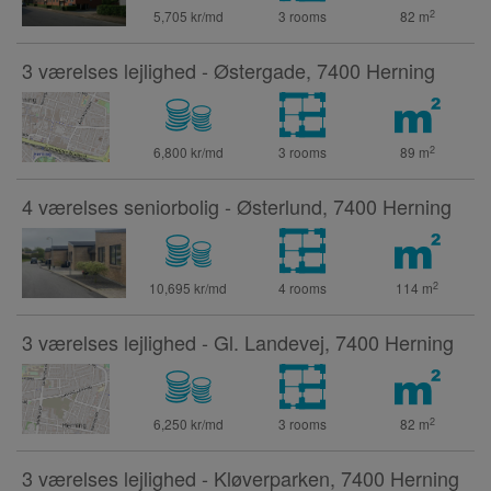
2
5,705 kr/md
3 rooms
82
m
3 værelses lejlighed - Østergade, 7400 Herning
2
6,800 kr/md
3 rooms
89
m
4 værelses seniorbolig - Østerlund, 7400 Herning
2
10,695 kr/md
4 rooms
114
m
3 værelses lejlighed - Gl. Landevej, 7400 Herning
2
6,250 kr/md
3 rooms
82
m
3 værelses lejlighed - Kløverparken, 7400 Herning