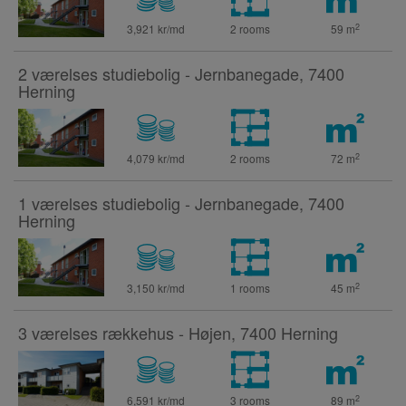
2
3,921 kr/md
2 rooms
59
m
2 værelses studiebolig - Jernbanegade, 7400
Herning
2
4,079 kr/md
2 rooms
72
m
1 værelses studiebolig - Jernbanegade, 7400
Herning
2
3,150 kr/md
1 rooms
45
m
3 værelses rækkehus - Højen, 7400 Herning
2
6,591 kr/md
3 rooms
89
m