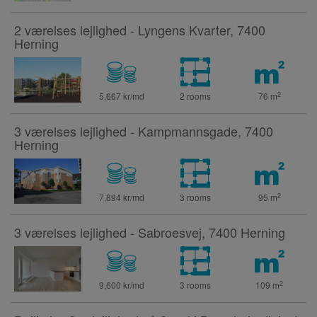
2 værelses lejlighed - Lyngens Kvarter, 7400
Herning
2
5,667 kr/md
2 rooms
76
m
3 værelses lejlighed - Kampmannsgade, 7400
Herning
2
7,894 kr/md
3 rooms
95
m
3 værelses lejlighed - Sabroesvej, 7400 Herning
2
9,600 kr/md
3 rooms
109
m