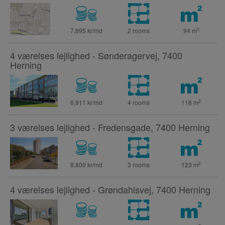
2
7,895 kr/md
2 rooms
94
m
4 værelses lejlighed - Sønderagervej, 7400
Herning
2
6,911 kr/md
4 rooms
118
m
3 værelses lejlighed - Fredensgade, 7400 Herning
2
8,800 kr/md
3 rooms
123
m
4 værelses lejlighed - Grøndahlsvej, 7400 Herning