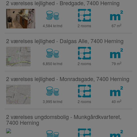
2 værelses lejlighed - Bredgade, 7400 Herning
2
4,584 kr/md
2 rooms
67
m
2 værelses lejlighed - Dalgas Alle, 7400 Herning
2
6,850 kr/md
2 rooms
79
m
2 værelses lejlighed - Monradsgade, 7400 Herning
2
3,995 kr/md
2 rooms
40
m
2 værelses ungdomsbolig - Munkgårdkvarteret,
7400 Herning