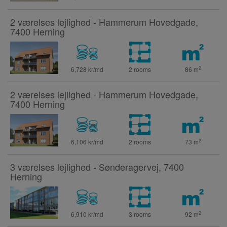
2 værelses lejlighed - Hammerum Hovedgade,
7400 Herning
2
6,728 kr/md
2 rooms
86
m
2 værelses lejlighed - Hammerum Hovedgade,
7400 Herning
2
6,106 kr/md
2 rooms
73
m
3 værelses lejlighed - Sønderagervej, 7400
Herning
2
6,910 kr/md
3 rooms
92
m