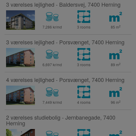
3 værelses lejlighed - Baldersvej, 7400 Herning
2
7,286 kr/md
3 rooms
85
m
3 værelses lejlighed - Porsvænget, 7400 Herning
2
6,697 kr/md
3 rooms
89
m
4 værelses lejlighed - Porsvænget, 7400 Herning
2
7,449 kr/md
4 rooms
96
m
2 værelses studiebolig - Jernbanegade, 7400
Herning