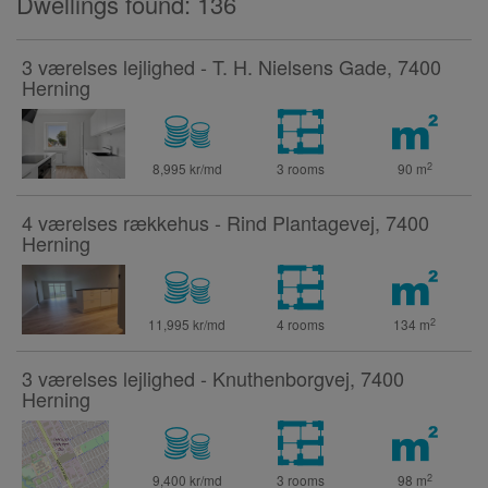
Dwellings found: 136
3 værelses lejlighed - T. H. Nielsens Gade, 7400
Herning
2
8,995 kr/md
3 rooms
90
m
4 værelses rækkehus - Rind Plantagevej, 7400
Herning
2
11,995 kr/md
4 rooms
134
m
3 værelses lejlighed - Knuthenborgvej, 7400
Herning
2
9,400 kr/md
3 rooms
98
m