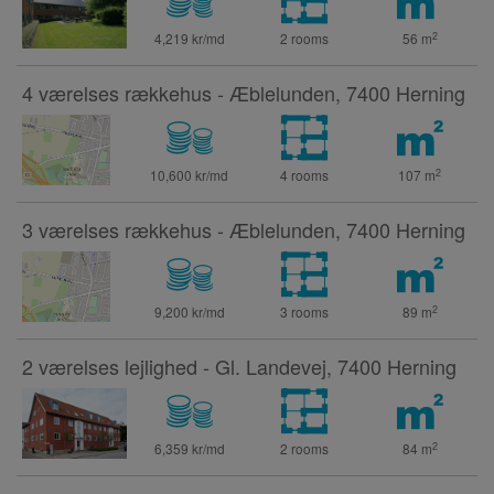
2
4,219 kr/md
2 rooms
56
m
4 værelses rækkehus - Æblelunden, 7400 Herning
2
10,600 kr/md
4 rooms
107
m
3 værelses rækkehus - Æblelunden, 7400 Herning
2
9,200 kr/md
3 rooms
89
m
2 værelses lejlighed - Gl. Landevej, 7400 Herning
2
6,359 kr/md
2 rooms
84
m