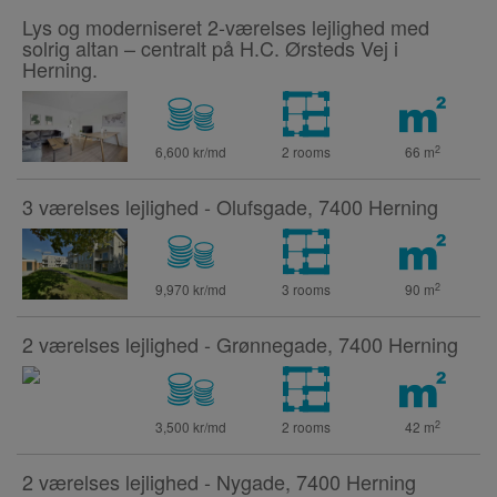
Lys og moderniseret 2-værelses lejlighed med
solrig altan – centralt på H.C. Ørsteds Vej i
Herning.
2
6,600 kr/md
2 rooms
66
m
3 værelses lejlighed - Olufsgade, 7400 Herning
2
9,970 kr/md
3 rooms
90
m
2 værelses lejlighed - Grønnegade, 7400 Herning
2
3,500 kr/md
2 rooms
42
m
2 værelses lejlighed - Nygade, 7400 Herning