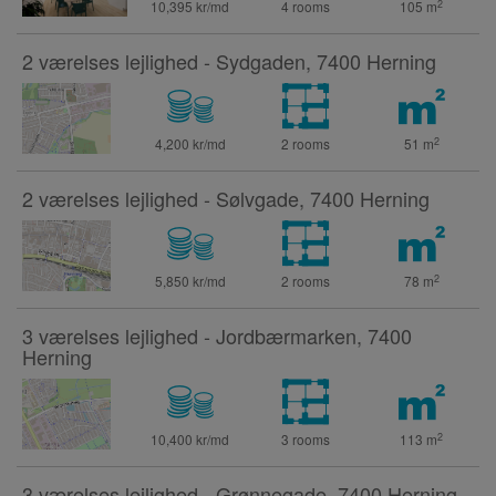
2
10,395 kr/md
4 rooms
105
m
2 værelses lejlighed - Sydgaden, 7400 Herning
2
4,200 kr/md
2 rooms
51
m
2 værelses lejlighed - Sølvgade, 7400 Herning
2
5,850 kr/md
2 rooms
78
m
3 værelses lejlighed - Jordbærmarken, 7400
Herning
2
10,400 kr/md
3 rooms
113
m
3 værelses lejlighed - Grønnegade, 7400 Herning