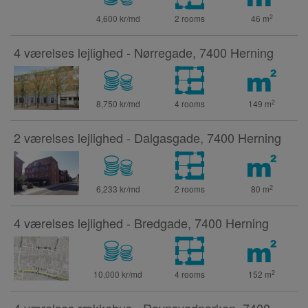
2
4,600 kr/md
2 rooms
46
m
4 værelses lejlighed - Nørregade, 7400 Herning
2
8,750 kr/md
4 rooms
149
m
2 værelses lejlighed - Dalgasgade, 7400 Herning
2
6,233 kr/md
2 rooms
80
m
4 værelses lejlighed - Bredgade, 7400 Herning
2
10,000 kr/md
4 rooms
152
m