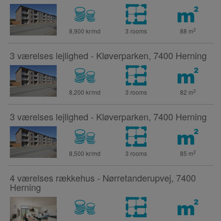
2
8,900 kr/md
3 rooms
88
m
3 værelses lejlighed - Kløverparken, 7400 Herning
2
8,200 kr/md
3 rooms
82
m
3 værelses lejlighed - Kløverparken, 7400 Herning
2
8,500 kr/md
3 rooms
85
m
4 værelses rækkehus - Nørretanderupvej, 7400
Herning