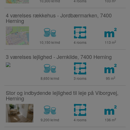
2
10,300 kr/md
4 rooms
103
m
4 værelses rækkehus - Jordbærmarken, 7400
Herning
2
10,150 kr/md
4 rooms
113
m
3 værelses lejlighed - Jernkilde, 7400 Herning
2
8,650 kr/md
3 rooms
95
m
Stor og indbydende lejlighed til leje på Viborgvej,
Herning
2
9,200 kr/md
4 rooms
136
m