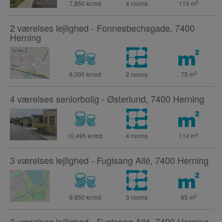
2
7,850 kr/md
4 rooms
115
m
2 værelses lejlighed - Fonnesbechsgade, 7400
Herning
2
6,000 kr/md
2 rooms
75
m
4 værelses seniorbolig - Østerlund, 7400 Herning
2
10,495 kr/md
4 rooms
114
m
3 værelses lejlighed - Fuglsang Allé, 7400 Herning
2
9,850 kr/md
3 rooms
85
m
3 værelses lejlighed - Fuglsang Allé, 7400 Herning