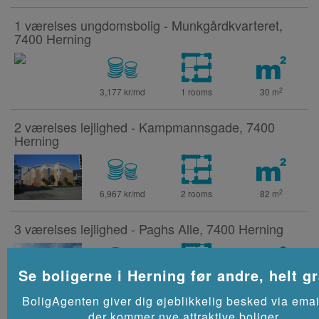
1 værelses ungdomsbolig - Munkgårdkvarteret,
7400 Herning
2
3,177 kr/md
1 rooms
30
m
2 værelses lejlighed - Kampmannsgade, 7400
Herning
2
6,967 kr/md
2 rooms
82
m
3 værelses lejlighed - Paghs Alle, 7400 Herning
Se boligerne i
Herning
før andre, helt gr
2
5,292 kr/md
3 rooms
76
m
BoligAgenten giver dig øjeblikkelig besked via emai
3 værelses lejlighed - Fuglsang Holm, 7400
der kommer nye attraktive boliger.