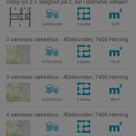
Dejlig lys 2 v. lejlighed på 2. sal i Brønshøj udlejes!
2
4,400 kr/md
2 rooms
0
m
3 værelses rækkehus - Æblelunden, 7400 Herning
2
8,700 kr/md
3 rooms
78
m
3 værelses rækkehus - Æblelunden, 7400 Herning
2
9,200 kr/md
3 rooms
89
m
4 værelses rækkehus - Æblelunden, 7400 Herning