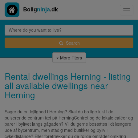
Bolig
ninja
.dk
Toggl
navig
Search
More filters
Rental dwellings Herning - listing
all available dwellings near
Herning
Søger du en lejlighed i Herning? Skal du bo lige lukt i det
pulserende centrum tæt på HerningCentret og de lokale caféer og
barer i bylivet langs gågaden? Vil du gerne bosættes lidt længere
ude af bycentrum, men stadig med butikker og byliv i
cykeldistance? Eller foretrækker du de rolige områder omkring