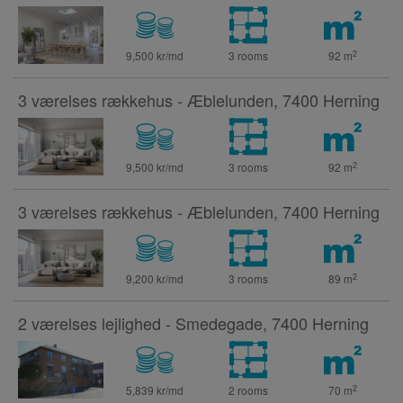
2
9,500 kr/md
3 rooms
92
m
3 værelses rækkehus - Æblelunden, 7400 Herning
2
9,500 kr/md
3 rooms
92
m
3 værelses rækkehus - Æblelunden, 7400 Herning
2
9,200 kr/md
3 rooms
89
m
2 værelses lejlighed - Smedegade, 7400 Herning
2
5,839 kr/md
2 rooms
70
m