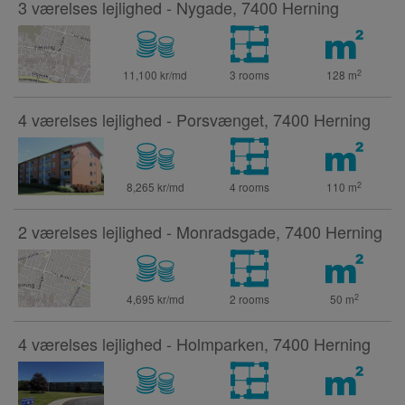
3 værelses lejlighed - Nygade, 7400 Herning
2
11,100 kr/md
3 rooms
128
m
4 værelses lejlighed - Porsvænget, 7400 Herning
2
8,265 kr/md
4 rooms
110
m
2 værelses lejlighed - Monradsgade, 7400 Herning
2
4,695 kr/md
2 rooms
50
m
4 værelses lejlighed - Holmparken, 7400 Herning