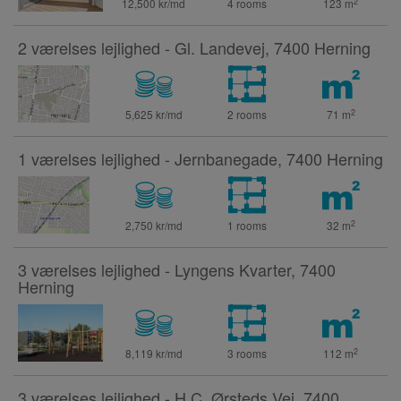
2
12,500 kr/md
4 rooms
123
m
2 værelses lejlighed - Gl. Landevej, 7400 Herning
2
5,625 kr/md
2 rooms
71
m
1 værelses lejlighed - Jernbanegade, 7400 Herning
2
2,750 kr/md
1 rooms
32
m
3 værelses lejlighed - Lyngens Kvarter, 7400
Herning
2
8,119 kr/md
3 rooms
112
m
3 værelses lejlighed - H.C. Ørsteds Vej, 7400