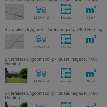
2
6,900 kr/md
3 rooms
89
m
4 værelses lejlighed - Jernbanegade, 7400 Herning
2
6,995 kr/md
4 rooms
135
m
2 værelses ungdomsbolig - Museumsgade, 7400
Herning
2
4,219 kr/md
2 rooms
56
m
2 værelses ungdomsbolig - Museumsgade, 7400
Herning