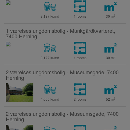
2
3,187 kr/md
1 rooms
30
m
1 værelses ungdomsbolig - Munkgårdkvarteret,
7400 Herning
2
3,177 kr/md
1 rooms
30
m
2 værelses ungdomsbolig - Museumsgade, 7400
Herning
2
4,006 kr/md
2 rooms
52
m
2 værelses ungdomsbolig - Museumsgade, 7400
Herning