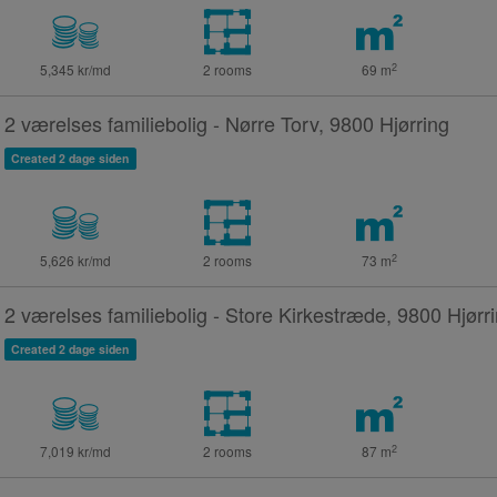
2
5,345 kr/md
2 rooms
69
m
2 værelses familiebolig - Nørre Torv, 9800 Hjørring
Created 2 dage siden
2
5,626 kr/md
2 rooms
73
m
2 værelses familiebolig - Store Kirkestræde, 9800 Hjørr
Created 2 dage siden
2
7,019 kr/md
2 rooms
87
m