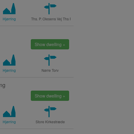
Hjørring
Ths. P. Olesens Vej Ths P Olesens Vej
Show dwelling »
Hjørring
Nørre Torv
ing
Show dwelling »
Hjørring
Store Kirkestræde