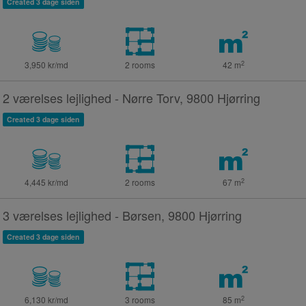
Created 3 dage siden
2
3,950 kr/md
2 rooms
42
m
2 værelses lejlighed - Nørre Torv, 9800 Hjørring
Created 3 dage siden
2
4,445 kr/md
2 rooms
67
m
3 værelses lejlighed - Børsen, 9800 Hjørring
Created 3 dage siden
2
6,130 kr/md
3 rooms
85
m