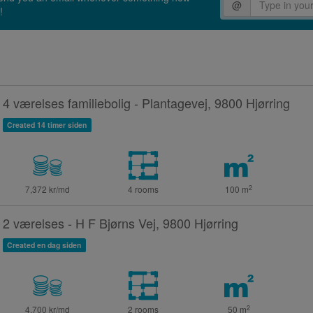
@
!
4 værelses familiebolig - Plantagevej, 9800 Hjørring
Created 14 timer siden
2
7,372 kr/md
4 rooms
100
m
2 værelses - H F Bjørns Vej, 9800 Hjørring
Created en dag siden
2
4,700 kr/md
2 rooms
50
m