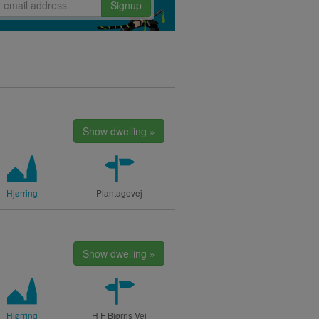
Signup
Show dwelling »
Hjørring
Plantagevej
Show dwelling »
Hjørring
H F Bjørns Vej