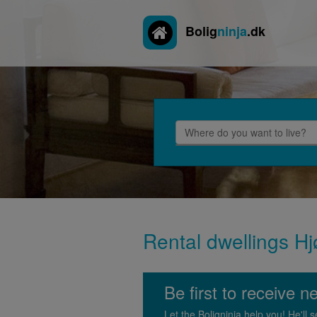
Bolig
ninja
.dk
Rental dwellings Hjø
Be first to receive n
Let the Boligninja help you! He'l