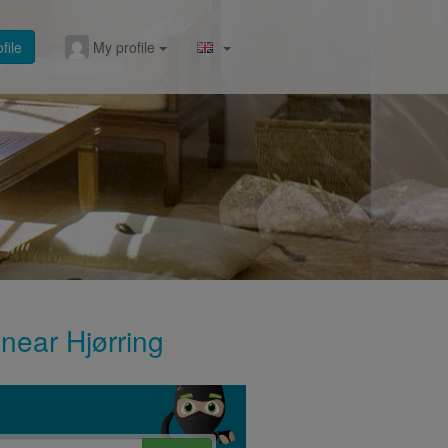
file
My profile
 near Hjørring