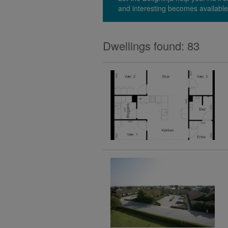
and interesting becomes available
Dwellings found: 83