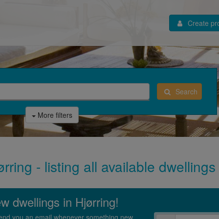
Create pro
Search
More filters
rring - listing all available dwellings
ew dwellings in Hjørring!
l send you an email whenever something new