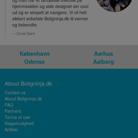
og man har et fantastisk overblik på
hjemmesiden og side designet ser cool
ud og er simpelt at navigere. Vi vil helt
sikkert anbefale Boligninja.dk til venner
og bekendte.
Daniel Spirin
København
Aarhus
Odense
Aalborg
About Boligninja.dk
Contact us
About Boligninja.dk
FAQ
Partners
Terms of use
Klagemulighed
Artikler