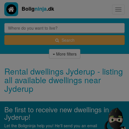
Bolig
ninja
.dk
Toggl
navig
Search
More filters
Rental dwellings Jyderup - listing
all available dwellings near
Jyderup
Be first to receive new dwellings in
Jyderup!
Let the Boligninja help you! He'll send you an email