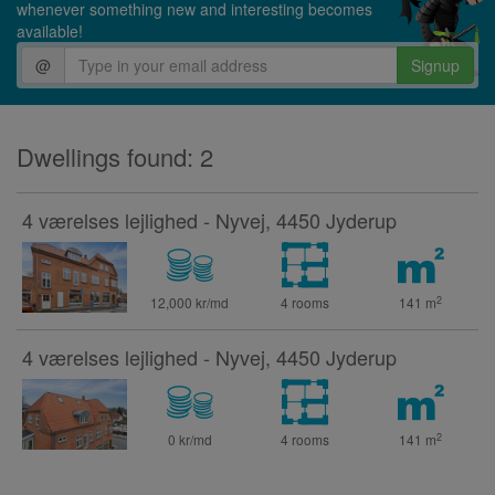
whenever something new and interesting becomes
available!
@
Signup
Dwellings found: 2
4 værelses lejlighed - Nyvej, 4450 Jyderup
2
12,000 kr/md
4 rooms
141
m
4 værelses lejlighed - Nyvej, 4450 Jyderup
2
0 kr/md
4 rooms
141
m