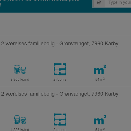
@
!
2 værelses familiebolig - Grønvænget, 7960 Karby
2
3,965 kr/md
2 rooms
54
m
2 værelses familiebolig - Grønvænget, 7960 Karby
2
4,226 kr/md
2 rooms
54
m