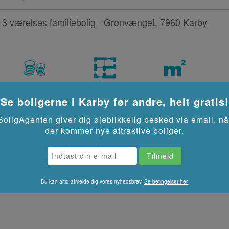
3 værelses familiebolig - Grønvænget, 7960 Karby
2
5,419 kr/md
3 rooms
70
m
Se boligerne i
Karby
før andre, helt gratis!
2 værelses familiebolig - Grønvænget, 7960 Karby
BoligAgenten giver dig øjeblikkelig besked via email, nå
der kommer nye attraktive boliger.
2
4,007 kr/md
2 rooms
54
m
Du kan altid afmelde dig vores nyhedsbrev.
Se betingelser her.