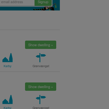
Signup
Show dwelling »
Karby
Grønvænget
Show dwelling »
Karby
Grønvænget