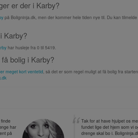
ger er der i Karby?
by
på Boligninja.dk, men der kommer hele tiden nye til. Du kan tilmelde 
 i Karby?
arby
har husleje fra 0 til 5419.
få bolig i Karby?
ler meget kort ventetid
, så det er som regel muligt at få bolig fra sta
g.dk
 finde
Tak for at have hjulpet os m
længe har
fundet lige det hjem som vi 
ent på
drenge skal bo i. Boligninja.d