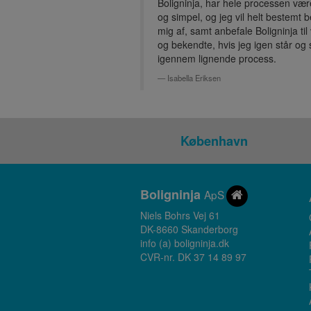
Boligninja, har hele processen væ
og simpel, og jeg vil helt bestemt 
mig af, samt anbefale Boligninja ti
og bekendte, hvis jeg igen står og 
igennem lignende process.
Isabella Eriksen
København
Bolig
ninja
ApS
Niels Bohrs Vej 61
DK-8660 Skanderborg
info (a) boligninja.dk
CVR-nr. DK 37 14 89 97