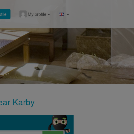
file
My profile
near Karby