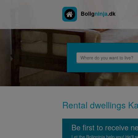
Bolig
ninja
.dk
Rental dwellings Kar
Be first to receive n
Let the Boligninja help you! He'l