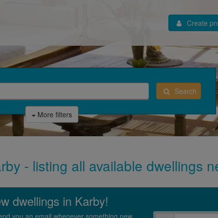
Create pro
Search
More filters
by - listing all available dwellings 
ew dwellings in Karby!
l send you an email whenever something new