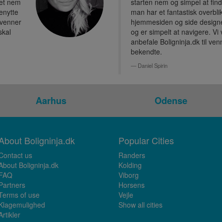
ret nem
starten nem og simpel at fin
benytte
man har et fantastisk overbli
l venner
hjemmesiden og side designe
skal
og er simpelt at navigere. Vi v
anbefale Boligninja.dk til ve
bekendte.
Daniel Spirin
Aarhus
Odense
About Boligninja.dk
Popular Cities
Contact us
Randers
About Boligninja.dk
Kolding
FAQ
Viborg
Partners
Horsens
Terms of use
Vejle
Klagemulighed
Show all cities
Artikler