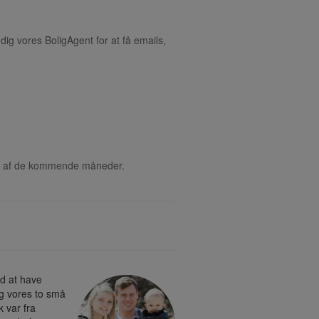
dig vores BoligAgent for at få emails,
rten af de kommende måneder.
ed at have
og vores to små
k var fra