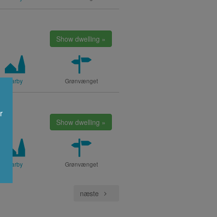
Show dwelling »
Karby
Grønvænget
r
Show dwelling »
Karby
Grønvænget
næste