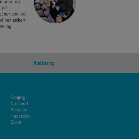
de ud af og
k på
t ser cool ud
il helt sikkert
nner og
Aalborg
Esbjerg
Næstved
Slagelse
Haderslev
Skive