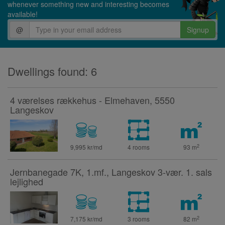
whenever something new and interesting becomes
available!
@
Signup
Dwellings found: 6
4 værelses rækkehus - Elmehaven, 5550
Langeskov
2
9,995 kr/md
4 rooms
93
m
Jernbanegade 7K, 1.mf., Langeskov 3-vær. 1. sals
lejlighed
2
7,175 kr/md
3 rooms
82
m