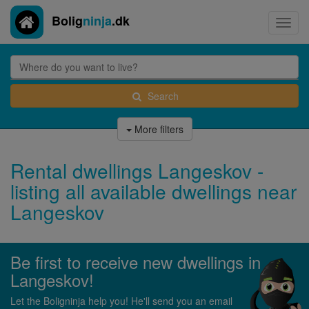
Bolig
ninja
.dk
Toggl
navig
Search
More filters
Rental dwellings Langeskov -
listing all available dwellings near
Langeskov
Be first to receive new dwellings in
Langeskov!
Let the Boligninja help you! He'll send you an email