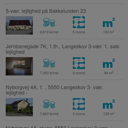
5-vær. lejlighed på Bakkelunden 23
2
9,816 kr/md
5 rooms
100
m
Jernbanegade 7K, 1.th., Langeskov 3-vær. 1. sals
lejlighed
2
7,250 kr/md
3 rooms
84
m
Nyborgvej 4A, 1. , 5550 Langeskov 3- vær.
lejlighed -
2
7,800 kr/md
3 rooms
139
m
Nyborgvej 4A, stuen, 5550 Langeskov 3-vær.