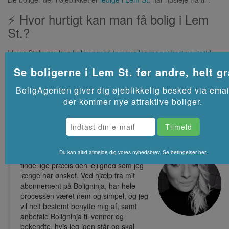
⚡ Hvor hurtigt kan man få bolig i Lem
St.?
I Lem St. har vi kun
boliger med ingen eller meget kort ventetid
,
så det er som regel muligt at få bolig fra starten af de kommende
Se boligerne i
Lem St.
før andre, helt gr
måneder.
Se flere lejeboliger i
Lem St.
på Akutbolig.dk
BoligAgenten giver dig øjeblikkelig besked via emai
der kommer nye attraktive boliger.
Du kan altid afmelde dig vores nyhedsbrev.
Se betingelser her.
Tak for at have hjulpet mig med, at
finde lige præcis den lejlighed som jeg
længe har ønsket. Ved hjælp fra mit
abonnement på Boligninja, har hele
processen været nem og simpel, og jeg
vil helt bestemt benytte mig af, samt
anbefale Boligninja til venner og
bekendte, hvis jeg igen står og skal