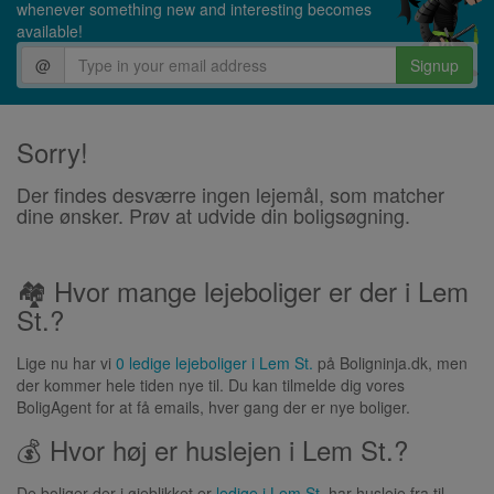
whenever something new and interesting becomes
available!
@
Signup
Sorry!
Der findes desværre ingen lejemål, som matcher
dine ønsker. Prøv at udvide din boligsøgning.
🏘 Hvor mange lejeboliger er der i Lem
St.?
Lige nu har vi
0 ledige lejeboliger i Lem St.
på Boligninja.dk, men
der kommer hele tiden nye til. Du kan tilmelde dig vores
BoligAgent for at få emails, hver gang der er nye boliger.
💰 Hvor høj er huslejen i Lem St.?
De boliger der i øjeblikket er
ledige i Lem St.
har husleje fra til .