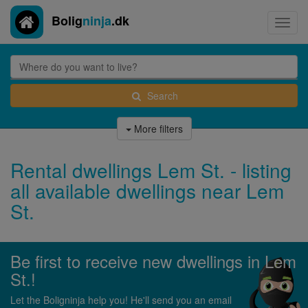
Bolig
ninja
.dk
Toggl
navig
Search
More filters
Rental dwellings Lem St. - listing
all available dwellings near Lem
St.
Be first to receive new dwellings in Lem
St.!
Let the Boligninja help you! He'll send you an email