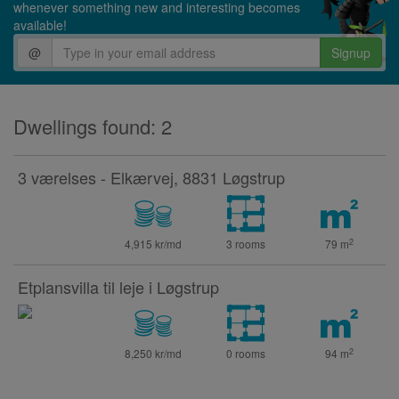
whenever something new and interesting becomes
available!
@
Signup
Dwellings found: 2
3 værelses - Elkærvej, 8831 Løgstrup
2
4,915 kr/md
3 rooms
79
m
Etplansvilla til leje i Løgstrup
2
8,250 kr/md
0 rooms
94
m