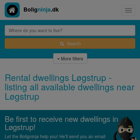
Bolig
ninja
.dk
Toggl
navig
Search
More filters
Rental dwellings Løgstrup -
listing all available dwellings near
Løgstrup
Be first to receive new dwellings in
Løgstrup!
Let the Boligninja help you! He'll send you an email