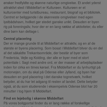
ønsker fredfyldte og skønne naturlige omgivelse. Et andet yderst
attraktivt sted i Middelfart er Kulturøen. Kulturøen er et
kulturcenter med turistbureau, restaurant, biograf og et bibliotek.
Centret er beliggende i de skønneste omgivelser med egen
lystbådshavn, hvilket gør stedet ganske unikt. Desuden er byen
rig på foreningsliv, hvor der er en lang række af aktiviteter, du eller
dine børn kan deltage i.
Central placering
Der er mange grunde til at Middelfart er attraktiv, og en af de
største er byens placering. Som bosat i Middelfart bliver du en del
af det såkaldte Trekantsområde, der består af byer som
Fredericia, Vejle og Kolding, der alle er byer med et stort
potentiale i. Sagt med andre ord, er der masser af arbejdspladser
inden for cirka en times kørsel. Fra Middelfart er du lynhurtigt på
motorvejen, om du skal på Odense eller Jylland, og byen har
desuden en god placering i det danske tognetværk, hvilket
betyder, at du har let adgang til resten af landet. Dette betyder
også, at du som studerende i eksempelvis Odense blot har 20
minutter i tog hjem til Middelfart.
Find en lejebolig i skønne Middelfart
På vores boligportal finder du er lang række af forskellige