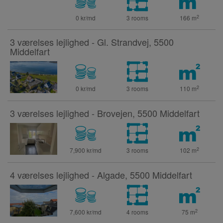
2
0 kr/md
3 rooms
166
m
3 værelses lejlighed - Gl. Strandvej, 5500
Middelfart
2
0 kr/md
3 rooms
110
m
3 værelses lejlighed - Brovejen, 5500 Middelfart
2
7,900 kr/md
3 rooms
102
m
4 værelses lejlighed - Algade, 5500 Middelfart
2
7,600 kr/md
4 rooms
75
m