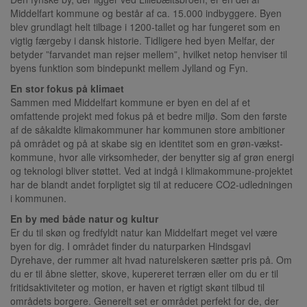
Middelfart kommune og består af ca. 15.000 indbyggere. Byen
blev grundlagt helt tilbage i 1200-tallet og har fungeret som en
vigtig færgeby i dansk historie. Tidligere hed byen Melfar, der
betyder ”farvandet man rejser mellem”, hvilket netop henviser til
byens funktion som bindepunkt mellem Jylland og Fyn.
En stor fokus på klimaet
Sammen med Middelfart kommune er byen en del af et
omfattende projekt med fokus på et bedre miljø. Som den første
af de såkaldte klimakommuner har kommunen store ambitioner
på området og på at skabe sig en identitet som en grøn-vækst-
kommune, hvor alle virksomheder, der benytter sig af grøn energi
og teknologi bliver støttet. Ved at indgå i klimakommune-projektet
har de blandt andet forpligtet sig til at reducere CO2-udledningen
i kommunen.
En by med både natur og kultur
Er du til skøn og fredfyldt natur kan Middelfart meget vel være
byen for dig. I området finder du naturparken Hindsgavl
Dyrehave, der rummer alt hvad naturelskeren sætter pris på. Om
du er til åbne sletter, skove, kupereret terræn eller om du er til
fritidsaktiviteter og motion, er haven et rigtigt skønt tilbud til
områdets borgere. Generelt set er området perfekt for de, der