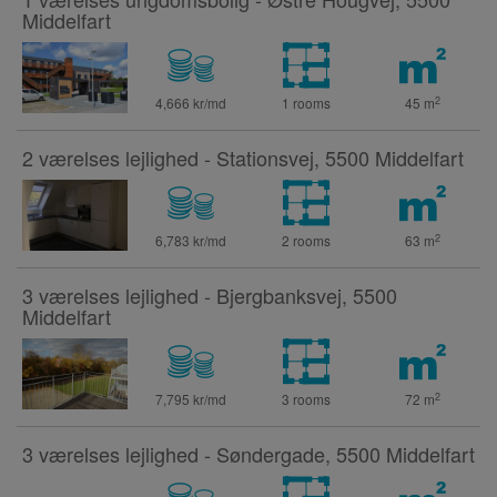
Middelfart
2
4,666 kr/md
1 rooms
45
m
2 værelses lejlighed - Stationsvej, 5500 Middelfart
2
6,783 kr/md
2 rooms
63
m
3 værelses lejlighed - Bjergbanksvej, 5500
Middelfart
2
7,795 kr/md
3 rooms
72
m
3 værelses lejlighed - Søndergade, 5500 Middelfart