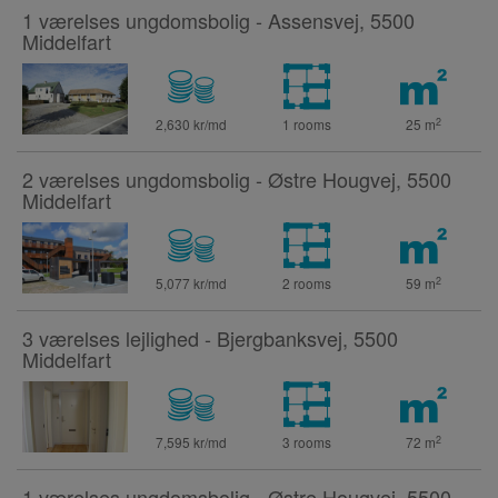
1 værelses ungdomsbolig - Assensvej, 5500
Middelfart
2
2,630 kr/md
1 rooms
25
m
2 værelses ungdomsbolig - Østre Hougvej, 5500
Middelfart
2
5,077 kr/md
2 rooms
59
m
3 værelses lejlighed - Bjergbanksvej, 5500
Middelfart
2
7,595 kr/md
3 rooms
72
m
1 værelses ungdomsbolig - Østre Hougvej, 5500