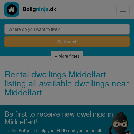
Bolig
ninja
.dk
Toggl
navig
Search
More filters
Rental dwellings Middelfart -
listing all available dwellings near
Middelfart
Be first to receive new dwellings in
Middelfart!
Let the Boligninja help you! He'll send you an email