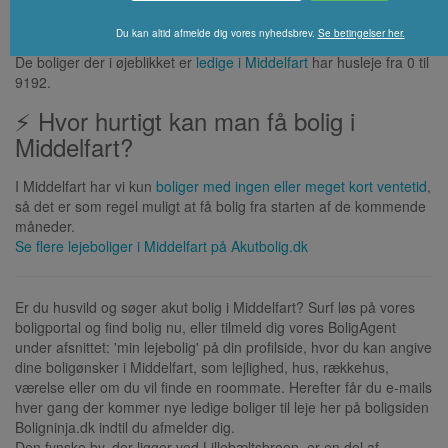
💰 Hvor høj er huslejen i Middelfart?
Du kan altid afmelde dig vores nyhedsbrev.
Se betingelser her.
De boliger der i øjeblikket er
ledige i Middelfart
har husleje fra 0 til
9192.
⚡ Hvor hurtigt kan man få bolig i
Middelfart?
I Middelfart har vi kun
boliger med ingen eller meget kort ventetid
,
så det er som regel muligt at få bolig fra starten af de kommende
måneder.
Se flere lejeboliger i
Middelfart
på Akutbolig.dk
Er du husvild og søger akut bolig i Middelfart? Surf løs på vores
boligportal og find bolig nu, eller tilmeld dig vores BoligAgent
under afsnittet: 'min lejebolig' på din profilside, hvor du kan angive
dine boligønsker i Middelfart, som lejlighed, hus, rækkehus,
værelse eller om du vil finde en roommate. Herefter får du e-mails
hver gang der kommer nye ledige boliger til leje her på boligsiden
Boligninja.dk indtil du afmelder dig.
Den fynske by, der ligger ved Lillebæltsbroen, er en del af