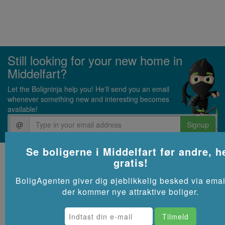
Still looking for your new home in
Middelfart?
Let the Boligninja help you! He'll send you an email
whenever something new and interesting becomes
available!
@
Signup
Se boligerne i
Middelfart
før andre, he
gratis!
🏘 Hvor mange lejeboliger er der i
Middelfart?
BoligAgenten giver dig øjeblikkelig besked via emai
der kommer nye attraktive boliger.
Lige nu har vi
12 ledige lejeboliger i Middelfart
på Boligninja.dk,
men der kommer hele tiden nye til. Du kan tilmelde dig vores
BoligAgent for at få emails, hver gang der er nye boliger.