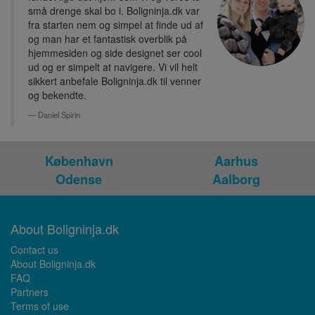
små drenge skal bo i. Boligninja.dk var
fra starten nem og simpel at finde ud af
og man har et fantastisk overblik på
hjemmesiden og side designet ser cool
ud og er simpelt at navigere. Vi vil helt
sikkert anbefale Boligninja.dk til venner
og bekendte.
Daniel Spirin
København
Aarhus
Odense
Aalborg
About Boligninja.dk
Contact us
About Boligninja.dk
FAQ
Partners
Terms of use