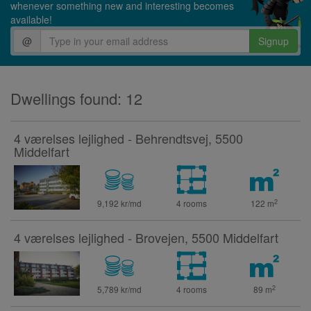
whenever something new and interesting becomes
available!
@
Signup
Dwellings found: 12
4 værelses lejlighed - Behrendtsvej, 5500
Middelfart
2
9,192 kr/md
4 rooms
122
m
4 værelses lejlighed - Brovejen, 5500 Middelfart
2
5,789 kr/md
4 rooms
89
m