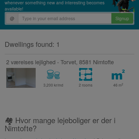
whenever something new and interesting becomes
available!
@
Signup
Dwellings found: 1
2 værelses lejlighed - Torvet, 8581 Nimtofte
2
3,200 kr/md
2 rooms
46
m
🏘 Hvor mange lejeboliger er der i
Nimtofte?