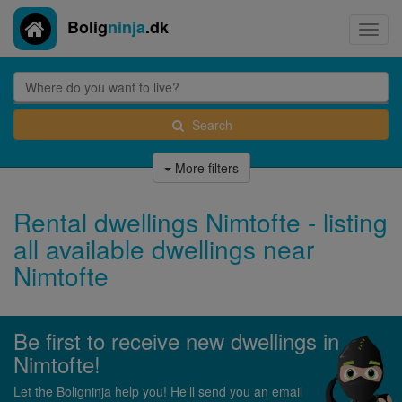
Bolig
ninja
.dk
Toggl
navig
Search
More filters
Rental dwellings Nimtofte - listing
all available dwellings near
Nimtofte
Be first to receive new dwellings in
Nimtofte!
Let the Boligninja help you! He'll send you an email