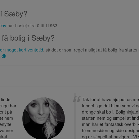
n i Sæby?
Sæby
har husleje fra 0 til 11963.
 få bolig i Sæby?
ler meget kort ventetid
, så det er som regel muligt at få bolig fra sta
.dk
 finde
Tak for at have hjulpet os m
længe har
fundet lige det hjem som vi 
ent på
drenge skal bo i. Boligninja.d
ret nem
starten nem og simpel at fin
benytte
man har et fantastisk overbli
l venner
hjemmesiden og side designe
skal
og er simpelt at navigere. Vi v