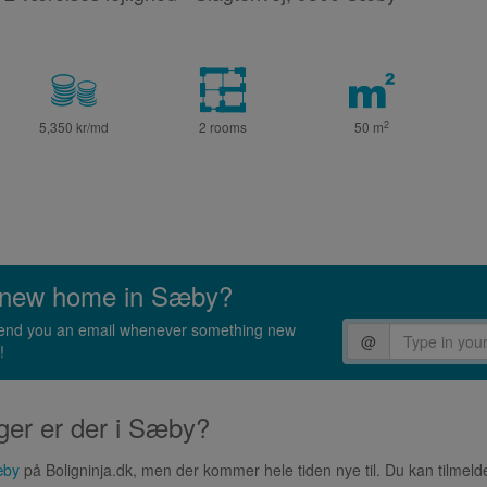
2
5,350 kr/md
2 rooms
50
m
ur new home in Sæby?
l send you an email whenever something new
@
!
ger er der i Sæby?
æby
på Boligninja.dk, men der kommer hele tiden nye til. Du kan tilmelde