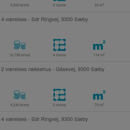
2
5,000 kr/md
2 rooms
33
m
4 værelses - Sdr Ringvej, 9300 Sæby
2
10,736 kr/md
4 rooms
114
m
2 værelses rækkehus - Gåsevej, 9300 Sæby
2
6,240 kr/md
2 rooms
70
m
4 værelses - Sdr Ringvej, 9300 Sæby