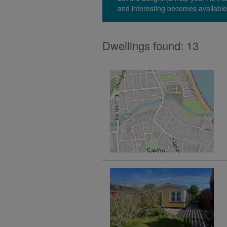
and interesting becomes available
Dwellings found: 13