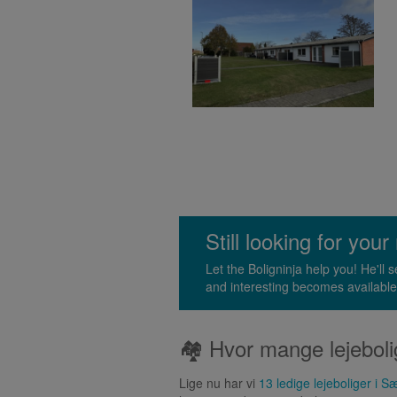
Still looking for yo
Let the Boligninja help you! He'l
and interesting becomes available
🏘 Hvor mange lejeboli
Lige nu har vi
13 ledige lejeboliger i S