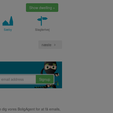
Show dwelling »
Sæby
Slagterivej
næste
Signup
 dig vores BoligAgent for at få emails,