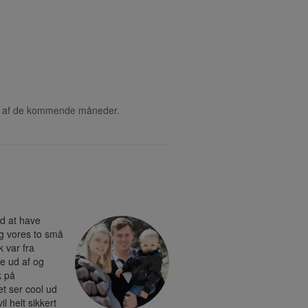
rten af de kommende måneder.
ed at have
og vores to små
k var fra
de ud af og
k på
t ser cool ud
il helt sikkert