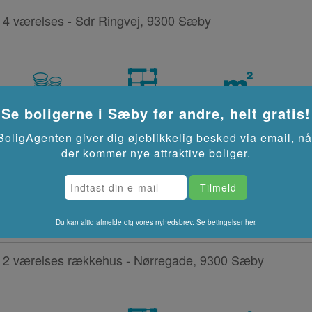
4 værelses - Sdr Ringvej, 9300 Sæby
2
10,233 kr/md
4 rooms
112
m
Se boligerne i
Sæby
før andre, helt gratis!
BoligAgenten giver dig øjeblikkelig besked via email, nå
1 værelses ungdomsbolig - Niels Juels Vej, 9300 Sæby
der kommer nye attraktive boliger.
Du kan altid afmelde dig vores nyhedsbrev.
Se betingelser her.
2
1,758 kr/md
1 rooms
30
m
2 værelses rækkehus - Nørregade, 9300 Sæby