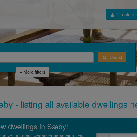
Create pro
Search
More filters
by - listing all available dwellings
new dwellings in Sæby!
l send you an email whenever something new