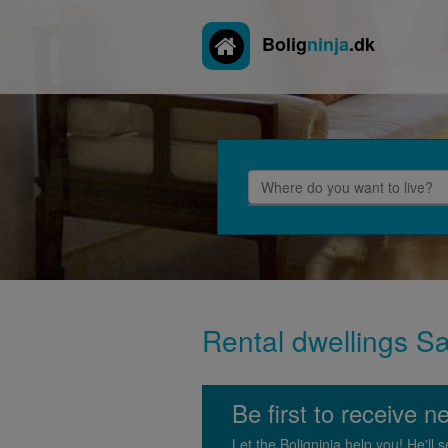
Bolig
ninja
.dk
Rental dwellings Sæ
Be first to receive 
Let the Boligninja help you! He'l