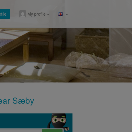
file
My profile
 near Sæby