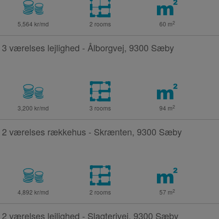
2
5,564 kr/md
2 rooms
60
m
3 værelses lejlighed - Ålborgvej, 9300 Sæby
2
3,200 kr/md
3 rooms
94
m
2 værelses rækkehus - Skrænten, 9300 Sæby
2
4,892 kr/md
2 rooms
57
m
2 værelses lejlighed - Slagterivej, 9300 Sæby