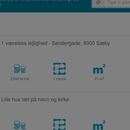
@
!
1 værelses lejlighed - Søndergade, 9300 Sæby
2
3,640 kr/md
1 rooms
37
m
Lille hus tæt på havn og kirke