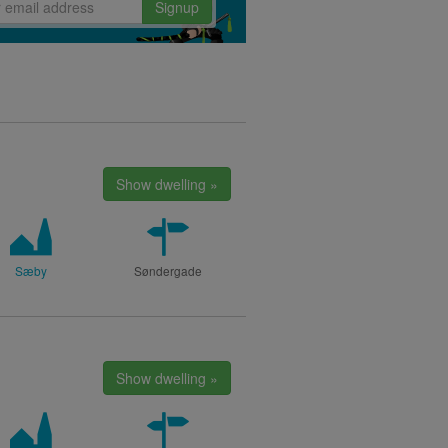
Signup
Show dwelling »
Sæby
Søndergade
Show dwelling »