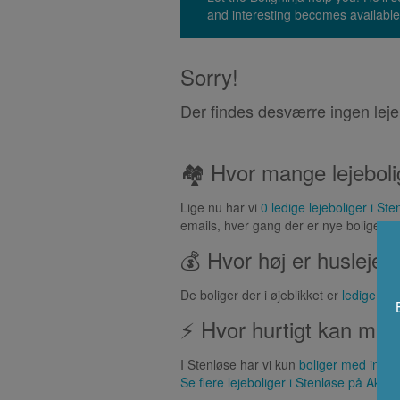
and interesting becomes available
Sorry!
Der findes desværre ingen leje
🏘 Hvor mange lejebolig
Lige nu har vi
0 ledige lejeboliger i Ste
emails, hver gang der er nye boliger.
💰 Hvor høj er huslejen
De boliger der i øjeblikket er
ledige i S
⚡ Hvor hurtigt kan man 
I Stenløse har vi kun
boliger med ingen
Se flere lejeboliger i
Stenløse
på Akutbo