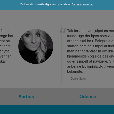
Du kan altid afmelde dig vores nyhedsbrev.
Se betingelser her.
 finde
Tak for at have hjulpet os m
længe har
fundet lige det hjem som vi 
ent på
drenge skal bo i. Boligninja.d
ret nem
starten nem og simpel at fin
benytte
man har et fantastisk overbli
l venner
hjemmesiden og side designe
skal
og er simpelt at navigere. Vi v
anbefale Boligninja.dk til ve
bekendte.
Daniel Spirin
Aarhus
Odense