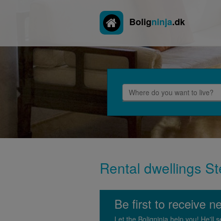
Bolig
ninja
.dk
Rental dwellings Ste
Be first to receive n
Let the Boligninja help you! He'l