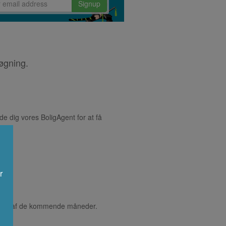
Signup
øgning.
de dig vores BoligAgent for at få
r
starten af de kommende måneder.