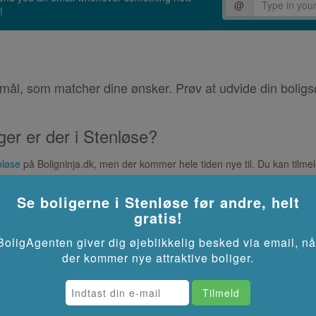
@
!
mål, som matcher dine ønsker. Prøv at udvide din boligs
er er der i Stenløse?
nløse
på Boligninja.dk, men der kommer hele tiden nye til. Du kan tilmel
Se boligerne i
Stenløse
før andre, helt
 i Stenløse?
gratis!
tenløse
har husleje fra til .
BoligAgenten giver dig øjeblikkelig besked via email, nå
få bolig i Stenløse?
der kommer nye attraktive boliger.
 eller meget kort ventetid
, så det er som regel muligt at få bolig fra 
lig.dk