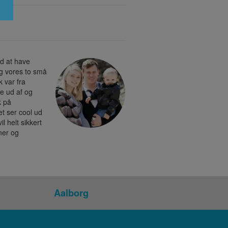
ed at have
og vores to små
k var fra
de ud af og
k på
t ser cool ud
il helt sikkert
nner og
Aalborg