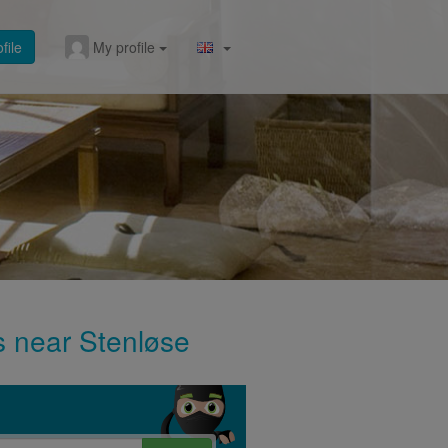
file
My profile
gs near Stenløse