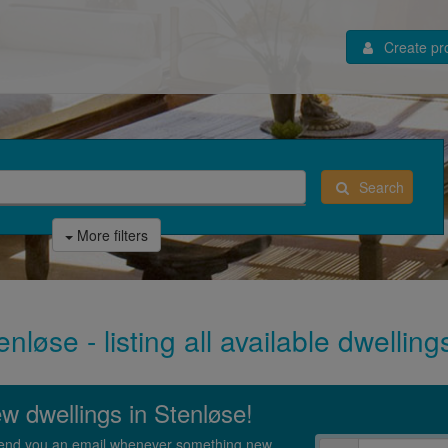
Create pro
Search
More filters
nløse - listing all available dwellin
ew dwellings in Stenløse!
l send you an email whenever something new