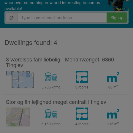
whenever something new and interesting becomes
available!
@
Signup
Dwellings found: 4
3 værelses familiebolig - Merianvænget, 6360
Tinglev
2
5,705 kr/md
3 rooms
88
m
Stor og fin lejlighed meget centralt i tinglev
2
6,150 kr/md
4 rooms
115
m