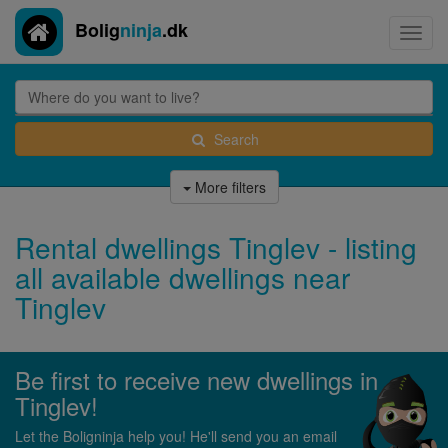
Bolig
ninja
.dk
Toggl
navig
Search
More filters
Rental dwellings Tinglev - listing
all available dwellings near
Tinglev
Be first to receive new dwellings in
Tinglev!
Let the Boligninja help you! He'll send you an email