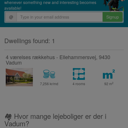
whenever something new and interesting becomes
available!
@
Signup
Dwellings found: 1
4 værelses rækkehus - Ellehammersvej, 9430
Vadum
2
7,256 kr/md
4 rooms
92
m
🏘 Hvor mange lejeboliger er der i
Vadum?