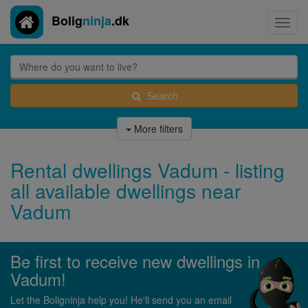
Bolig
ninja
.dk
Toggl
navig
Search
More filters
Rental dwellings Vadum - listing
all available dwellings near
Vadum
Be first to receive new dwellings in
Vadum!
Let the Boligninja help you! He'll send you an email