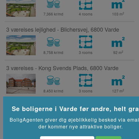
2
7,366 kr/md
4 rooms
103
m
3 værelses lejlighed - Blichersvej, 6800 Varde
2
8,758 kr/md
3 rooms
92
m
3 værelses - Kong Svends Plads, 6800 Varde
2
8,450 kr/md
3 rooms
127
m
3 værelses lejlighed - Egernvej, 6800 Varde
Se boligerne i
Varde
før andre, helt gra
BoligAgenten giver dig øjeblikkelig besked via emai
der kommer nye attraktive boliger.
2
6,046 kr/md
3 rooms
96
m