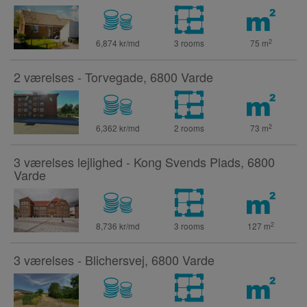
2
6,874 kr/md
3 rooms
75
m
2 værelses - Torvegade, 6800 Varde
2
6,362 kr/md
2 rooms
73
m
3 værelses lejlighed - Kong Svends Plads, 6800
Varde
2
8,736 kr/md
3 rooms
127
m
3 værelses - Blichersvej, 6800 Varde