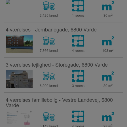
2
2,425 kr/md
1 rooms
30
m
4 værelses - Jernbanegade, 6800 Varde
2
7,366 kr/md
4 rooms
103
m
3 værelses lejlighed - Storegade, 6800 Varde
2
6,200 kr/md
3 rooms
80
m
4 værelses familiebolig - Vestre Landevej, 6800
Varde
2
5,143 kr/md
4 rooms
98
m