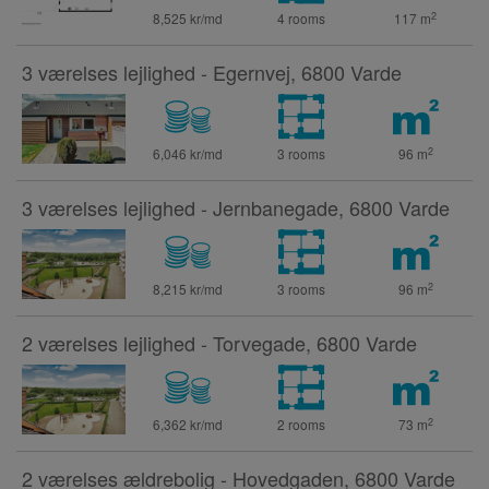
2
8,525 kr/md
4 rooms
117
m
3 værelses lejlighed - Egernvej, 6800 Varde
2
6,046 kr/md
3 rooms
96
m
3 værelses lejlighed - Jernbanegade, 6800 Varde
2
8,215 kr/md
3 rooms
96
m
2 værelses lejlighed - Torvegade, 6800 Varde
2
6,362 kr/md
2 rooms
73
m
2 værelses ældrebolig - Hovedgaden, 6800 Varde