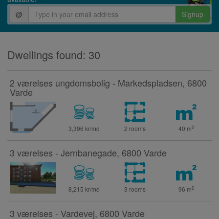
@
Signup
Dwellings found: 30
2 værelses ungdomsbolig - Markedspladsen, 6800
Varde
2
3,396 kr/md
2 rooms
40
m
3 værelses - Jernbanegade, 6800 Varde
2
8,215 kr/md
3 rooms
96
m
3 værelses - Vardevej, 6800 Varde