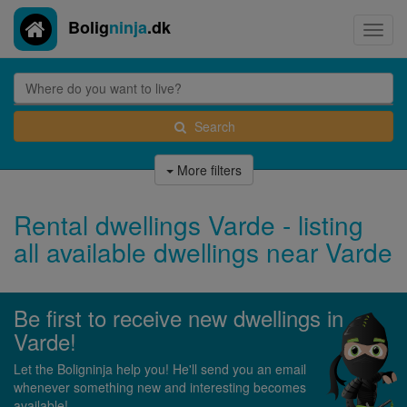
Bolig
ninja
.dk
Toggl
navig
Search
More filters
Rental dwellings Varde - listing
all available dwellings near Varde
Be first to receive new dwellings in
Varde!
Let the Boligninja help you! He'll send you an email
whenever something new and interesting becomes
available!