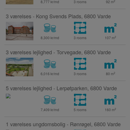
2
8,777 kr/md
3 rooms
92
m
3 værelses - Kong Svends Plads, 6800 Varde
2
8,300 kr/md
3 rooms
107
m
3 værelses lejlighed - Torvegade, 6800 Varde
2
6,016 kr/md
3 rooms
80
m
5 værelses lejlighed - Lerpøtparken, 6800 Varde
2
7,409 kr/md
5 rooms
160
m
1 værelses ungdomsbolig - Rønrøgel, 6800 Varde