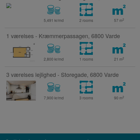
2
5,491 kr/md
2 rooms
57
m
1 værelses - Kræmmerpassagen, 6800 Varde
2
2,800 kr/md
1 rooms
21
m
3 værelses lejlighed - Storegade, 6800 Varde
2
7,900 kr/md
3 rooms
90
m