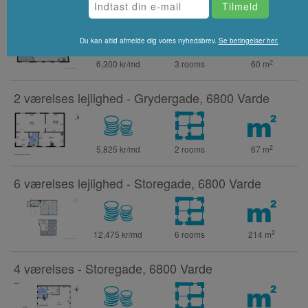
3 værelses lejlighed - Fiskergade, 6800 Varde
Du kan altid afmelde dig vores nyhedsbrev.
Se betingelser her.
2
6,300 kr/md
3 rooms
60
m
2 værelses lejlighed - Grydergade, 6800 Varde
2
5,825 kr/md
2 rooms
67
m
6 værelses lejlighed - Storegade, 6800 Varde
2
12,475 kr/md
6 rooms
214
m
4 værelses - Storegade, 6800 Varde