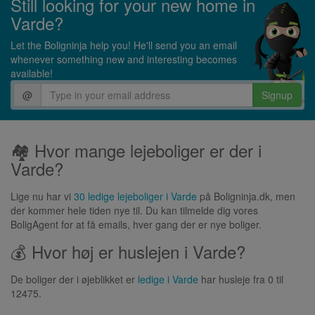
Still looking for your new home in
Varde?
Let the Boligninja help you! He'll send you an email
whenever something new and interesting becomes
available!
@
Signup
🏘 Hvor mange lejeboliger er der i
Varde?
Lige nu har vi
30 ledige lejeboliger i Varde
på Boligninja.dk, men
der kommer hele tiden nye til. Du kan tilmelde dig vores
BoligAgent for at få emails, hver gang der er nye boliger.
💰 Hvor høj er huslejen i Varde?
De boliger der i øjeblikket er
ledige i Varde
har husleje fra 0 til
12475.