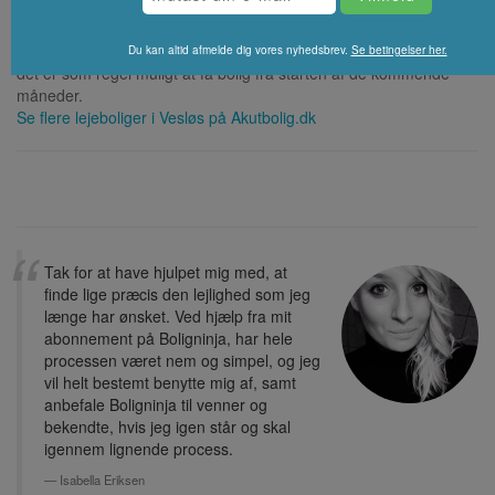
Vesløs?
I Vesløs har vi kun
boliger med ingen eller meget kort ventetid
, så
Du kan altid afmelde dig vores nyhedsbrev.
Se betingelser her.
det er som regel muligt at få bolig fra starten af de kommende
måneder.
Se flere lejeboliger i
Vesløs
på Akutbolig.dk
Tak for at have hjulpet mig med, at
finde lige præcis den lejlighed som jeg
længe har ønsket. Ved hjælp fra mit
abonnement på Boligninja, har hele
processen været nem og simpel, og jeg
vil helt bestemt benytte mig af, samt
anbefale Boligninja til venner og
bekendte, hvis jeg igen står og skal
igennem lignende process.
Isabella Eriksen