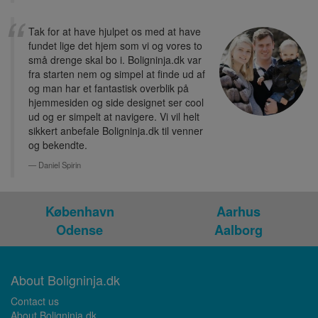
Tak for at have hjulpet os med at have
fundet lige det hjem som vi og vores to
små drenge skal bo i. Boligninja.dk var
fra starten nem og simpel at finde ud af
og man har et fantastisk overblik på
hjemmesiden og side designet ser cool
ud og er simpelt at navigere. Vi vil helt
sikkert anbefale Boligninja.dk til venner
og bekendte.
Daniel Spirin
København
Aarhus
Odense
Aalborg
About Boligninja.dk
Contact us
About Boligninja.dk