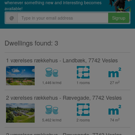
whenever something new and interesting becomes
available!
@
Signup
Dwellings found: 3
1 værelses rækkehus - Landbæk, 7742 Vesløs
2
1,446 kr/md
1 rooms
27
m
2 værelses rækkehus - Rævegade, 7742 Vesløs
2
5,462 kr/md
2 rooms
74
m
2 værelses rækkehus - Rævegade, 7742 Vesløs