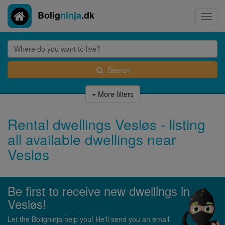
Bolig
ninja
.dk
Toggl
navig
Search
More filters
Rental dwellings Vesløs - listing
all available dwellings near
Vesløs
Be first to receive new dwellings in
Vesløs!
Let the Boligninja help you! He'll send you an email